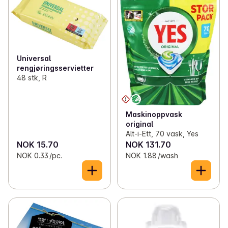
✓
Toilet paper and kitchen rolls
(13)
✓
Dishwashing
(31)
✓
Bags, wrap and foil
(45)
✓
Klesvask storforpakning
(6)
✓
Light bulbs
(11)
✓
Laundry
(62)
Universal
rengjøringsservietter
✓
Batteries
(20)
✓
Cloths, sponges and gloves
(32)
48 stk, R
✓
Office supplies
(7)
Maskinoppvask
✓
Candles and lights
(41)
original
Alt-i-Ett, 70 vask, Yes
✓
Decorations
(1)
NOK 15.70
NOK 131.70
NOK 0.33 /pc.
NOK 1.88 /wash
✓
Kitchen equipment
(70)
✓
Lunch boxes and bibs
(12)
✓
Magazines
(18)