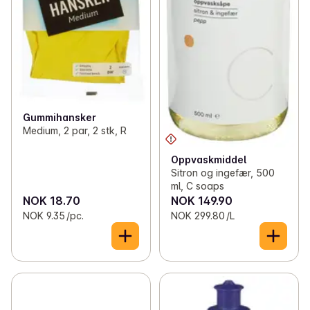
Gummihansker
Medium, 2 par, 2 stk, R
Oppvaskmiddel
Sitron og ingefær, 500
ml, C soaps
NOK 18.70
NOK 149.90
NOK 9.35 /pc.
NOK 299.80 /L