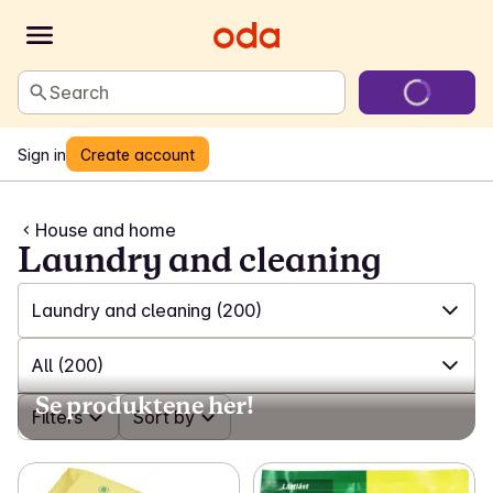
Search
Sign in
Create account
House and home
Laundry and cleaning
Laundry and cleaning
(200)
✓
All
(551)
All
(200)
Se produktene her!
✓
Laundry and cleaning
(200)
✓
Filters
All
(200)
Sort by
✓
Games and toys
(23)
✓
Cleaning products
(88)