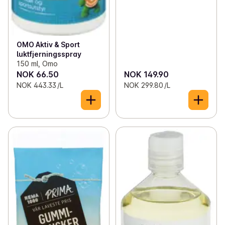
OMO Aktiv & Sport
luktfjerningsspray
150 ml, Omo
NOK 66.50
NOK 149.90
NOK 443.33 /L
NOK 299.80 /L