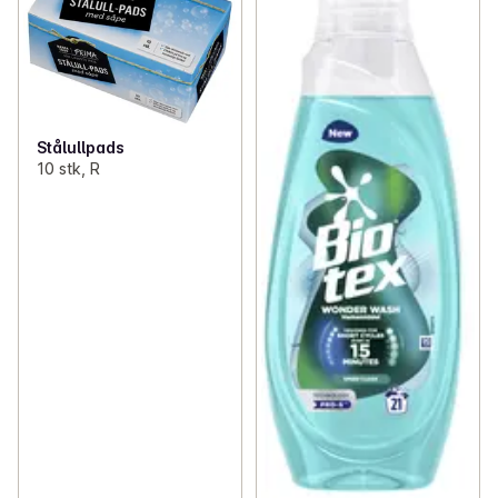
✓
Clothes
(63)
✓
Reflex
0
✓
Various household items
(25)
Stålullpads
✓
Matches and lighters
(10)
10 stk, R