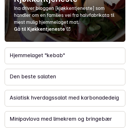
Ina driver bloggen [kjøkkentjeneste] som
handler om en families vei fra halvfabrikata til
mest mulig hjemmelaget mat.
Gå til Kjøkkentjeneste
25 min
Hjemmelaget "kebab"
10 min
Den beste salaten
20 min
Asiatisk hverdagssalat med karbonadedeig
1 t 15 min
Minipavlova med limekrem og bringebær
20 min