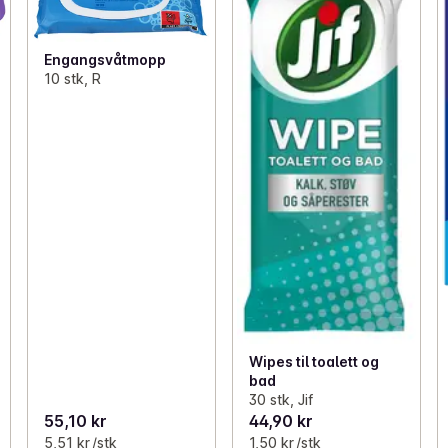
Engangsvåtmopp
10 stk, R
Wipes til toalett og
bad
30 stk, Jif
55,10 kr
44,90 kr
5,51 kr /stk
1,50 kr /stk