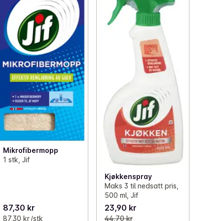
Mikrofibermopp
1 stk, Jif
Kjøkkenspray
Maks 3 til nedsatt pris,
500 ml, Jif
87,30 kr
23,90 kr
87,30 kr /stk
44,70 kr