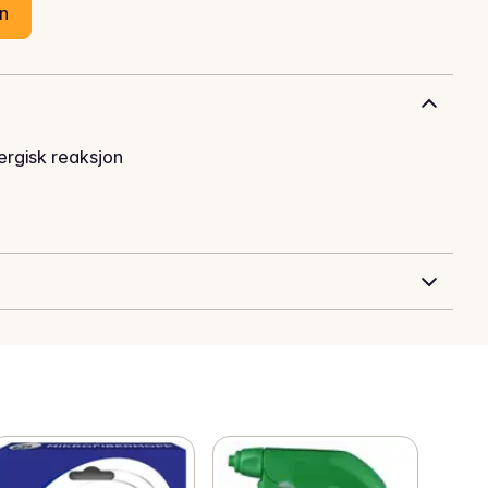
en
lergisk reaksjon