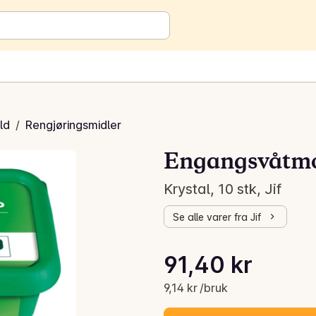
ld
/
Rengjøringsmidler
Engangsvåtm
Krystal, 10 stk, Jif
Se alle varer fra Jif
Stykkpris: 9,14 kr /bruk
91,40 kr
Gjeldende pris er: 91,40 kr
9,14 kr /bruk