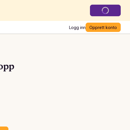
Logg inn
Opprett konto
opp