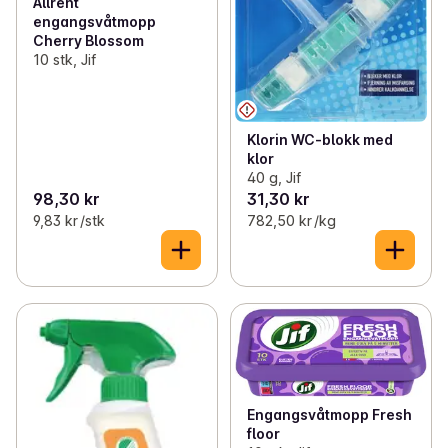
Allrent
engangsvåtmopp
Cherry Blossom
10 stk, Jif
Klorin WC-blokk med
klor
40 g, Jif
98,30 kr
31,30 kr
9,83 kr /stk
782,50 kr /kg
Engangsvåtmopp Fresh
floor