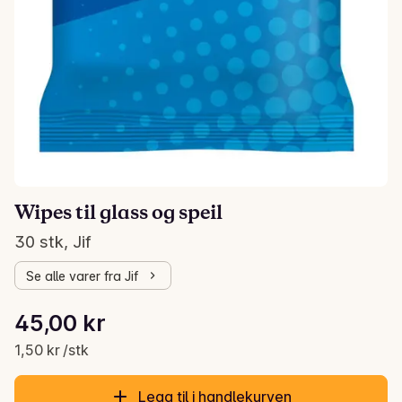
Wipes til glass og speil
30 stk, Jif
Se alle varer fra Jif
Stykkpris: 1,50 kr /stk
45,00 kr
Gjeldende pris er: 45,00 kr
1,50 kr /stk
Legg til i handlekurven