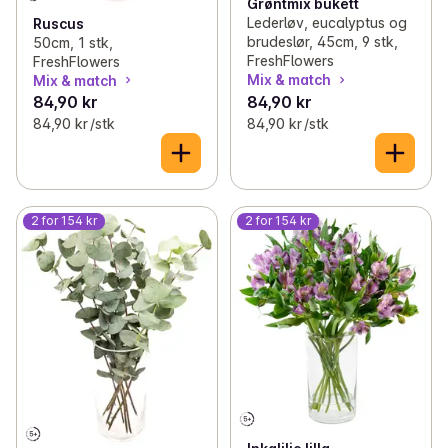
Grøntmix bukett
Lederløv, eucalyptus og
Ruscus
brudeslør, 45cm, 9 stk,
50cm, 1 stk,
FreshFlowers
FreshFlowers
Mix & match
Mix & match
84,90 kr
84,90 kr
84,90 kr /stk
84,90 kr /stk
2 for 154 kr
2 for 154 kr