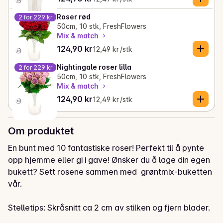
Roser rød
2 for 229 kr
50cm, 10 stk, FreshFlowers
Mix & match
Gjeldende pris er: 124,90 kr
Stykkpris: 12,49 kr /stk
124,90 kr
12,49 kr /stk
Nightingale roser lilla
2 for 229 kr
50cm, 10 stk, FreshFlowers
Mix & match
Gjeldende pris er: 124,90 kr
Stykkpris: 12,49 kr /stk
124,90 kr
12,49 kr /stk
Om produktet
En bunt med 10 fantastiske roser! Perfekt til å pynte 
opp hjemme eller gi i gave! Ønsker du å lage din egen 
bukett? Sett rosene sammen med  grøntmix-buketten 
vår. 

Stelletips: Skråsnitt ca 2 cm av stilken og fjern blader. 
Fyll en ren vase med kaldt vann og ha i 