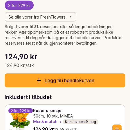
2 for 229 kr
Se alle varer fra FreshFlowers
Salget varer til 31. desember eller så lenge beholdningen
rekker. Vær oppmerksom på at et rabattert produkt ikke
reserveres til deg når du legger det i handlekurven. Produktet
reserveres først når du gjennomfører betalingen.
Stykkpris: 124,90 kr /stk
124,90 kr
Gjeldende pris er: 124,90 kr
124,90 kr /stk
Legg til i handlekurven
Inkludert i tilbudet
Roser oransje
2 for 229 kr
50cm, 10 stk, MIMEA
Mix & match
Kan leveres 9. aug
Gjeldende pris er: 124,90 kr
Stykkpris: 12,49 kr /stk
124,90 kr
12,49 kr /stk