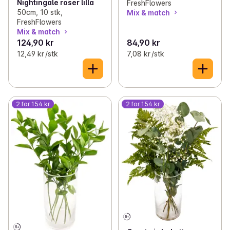
Nightingale roser lilla
FreshFlowers
50cm, 10 stk,
Mix & match
FreshFlowers
Mix & match
124,90 kr
84,90 kr
12,49 kr /stk
7,08 kr /stk
2 for 154 kr
2 for 154 kr