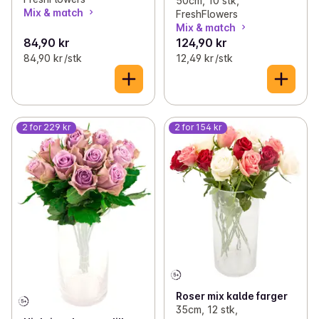
50cm, 10 stk,
Mix & match
FreshFlowers
Mix & match
84,90 kr
124,90 kr
84,90 kr /stk
12,49 kr /stk
2 for 229 kr
2 for 154 kr
Roser mix kalde farger
35cm, 12 stk,