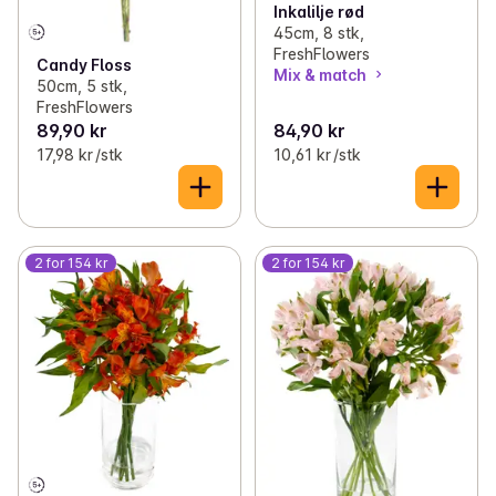
Inkalilje rød
45cm, 8 stk,
FreshFlowers
Candy Floss
Mix & match
50cm, 5 stk,
FreshFlowers
89,90 kr
84,90 kr
17,98 kr /stk
10,61 kr /stk
2 for 154 kr
2 for 154 kr