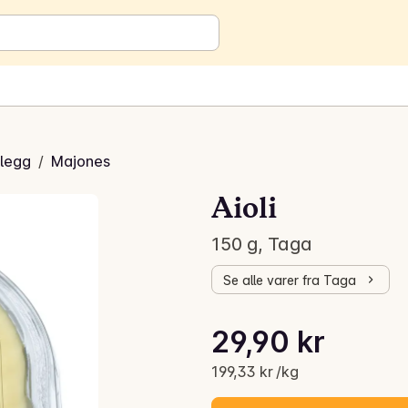
legg
/
Majones
Aioli
150 g, Taga
Se alle varer fra Taga
Stykkpris: 199,33 kr /kg
29,90 kr
Gjeldende pris er: 29,90 kr
199,33 kr /kg