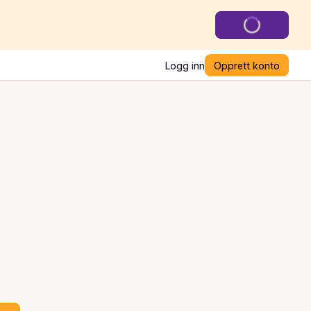
Logg inn
Opprett konto