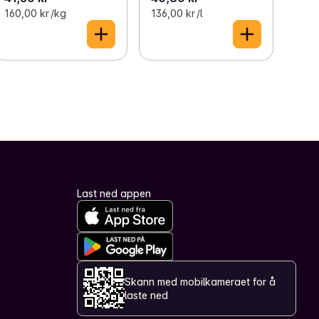
160,00 kr /kg
136,00 kr /l
Last ned appen
Skann med mobilkameraet for å
laste ned