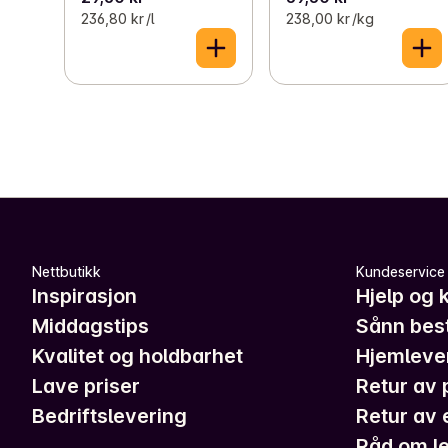
236,80 kr /l
238,00 kr /kg
Nettbutikk
Kundeservice
Inspirasjon
Hjelp og 
Middagstips
Sånn best
Kvalitet og holdbarhet
Hjemleve
Lave priser
Retur av 
Bedriftslevering
Retur av 
Råd om le