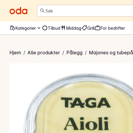
Søk
Kategorier
Tilbud
Middag
Grill
For bedrifter
Aioli
Hjem
/
Alle produkter
/
Pålegg
/
Majones og tubepå