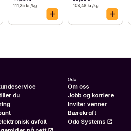
111,25 kr /kg
108,48 kr /kg
Oda
kundeservice
Om oss
iller du
Jobb og karriere
ring
Inviter venner
pant
Bærekraft
elektronisk avfall
Oda Systems
gemidler på nett