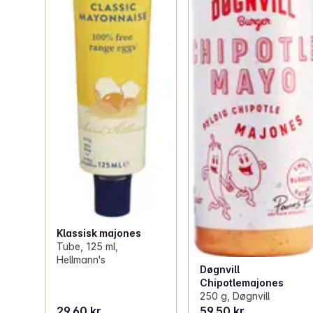
Klassisk majones
Tube, 125 ml,
Hellmann's
Døgnvill
Chipotlemajones
250 g, Døgnvill
29,60 kr
59,50 kr