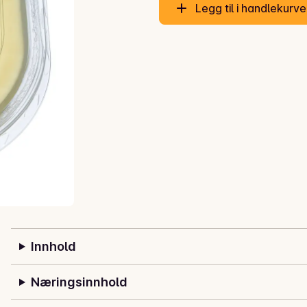
Legg til i handlekurv
Innhold
Næringsinnhold