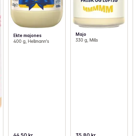
Majo
Ekte majones
330 g, Mills
400 g, Hellmann's
44,50 kr
35,80 kr