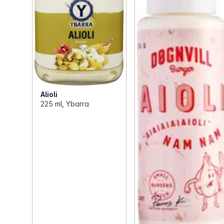
Alioli
225 ml, Ybarra