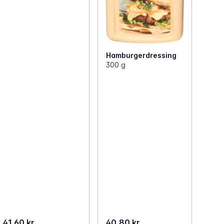
Hamburgerdressing
300 g
41,60 kr
40,80 kr