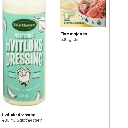
Ekte majones
330 g, Sm
Hvitløksdressing
400 ml, Salatmester'n