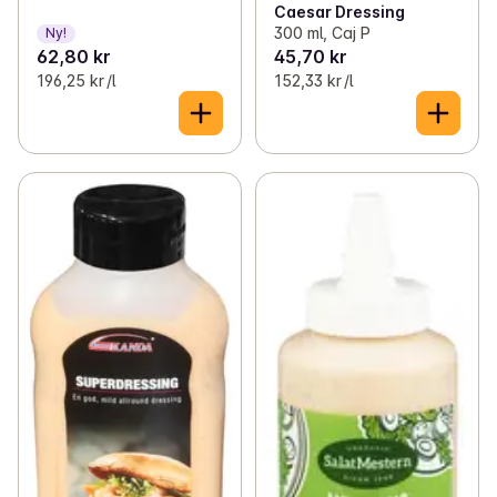
Caesar Dressing
300 ml, Caj P
Ny!
62,80 kr
45,70 kr
196,25 kr /l
152,33 kr /l