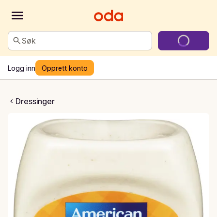
Søk
Logg inn
Opprett konto
ar dressing & dip
Dressinger