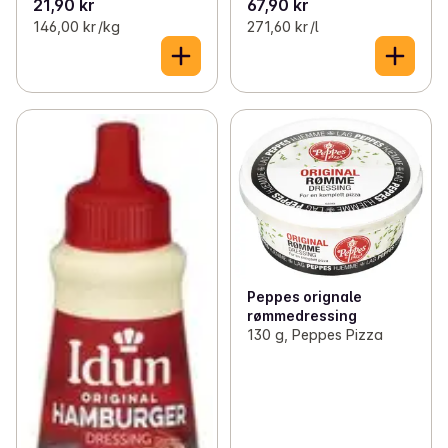
21,90 kr
67,90 kr
146,00 kr /kg
271,60 kr /l
Peppes orignale
rømmedressing
130 g, Peppes Pizza