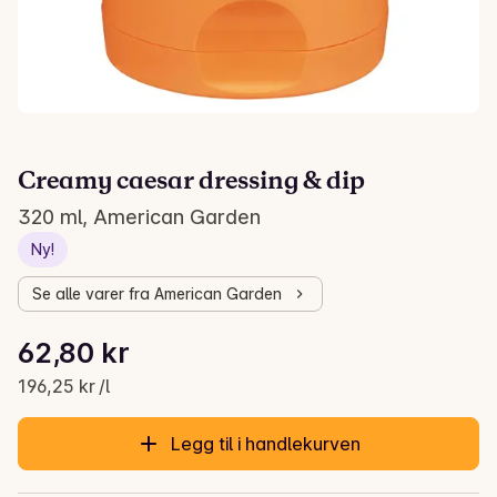
Creamy caesar dressing & dip
320 ml, American Garden
Ny!
Se alle varer fra American Garden
Stykkpris: 196,25 kr /l
62,80 kr
Gjeldende pris er: 62,80 kr
196,25 kr /l
Legg til i handlekurven