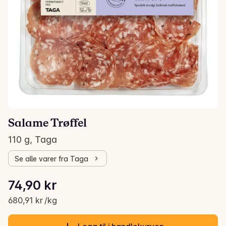
Salame Trøffel
110 g, Taga
Se alle varer fra Taga
Stykkpris: 680,91 kr /kg
74,90 kr
Gjeldende pris er: 74,90 kr
680,91 kr /kg