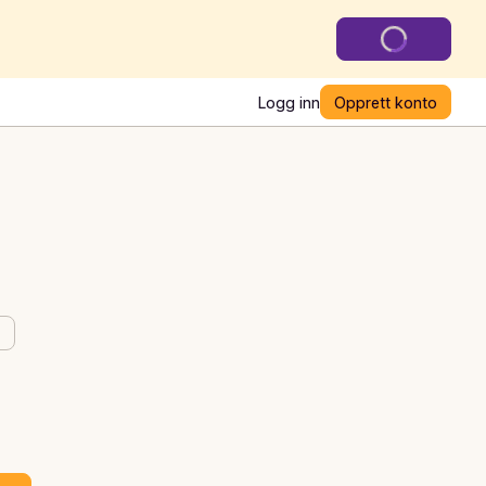
Logg inn
Opprett konto