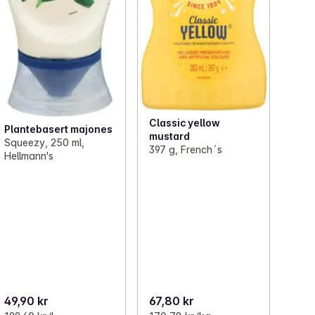
Classic yellow
Plantebasert majones
mustard
Squeezy, 250 ml,
397 g, French´s
Hellmann's
49,90 kr
67,80 kr