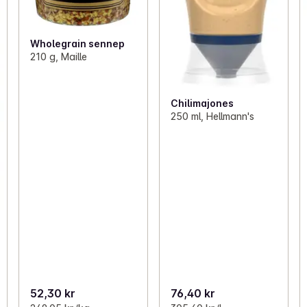
Wholegrain sennep
210 g, Maille
Chilimajones
250 ml, Hellmann's
52,30 kr
76,40 kr