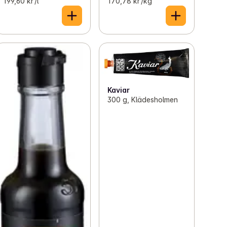
199,60 kr /l
170,78 kr /kg
Kaviar
300 g, Klädesholmen