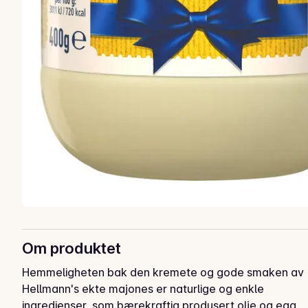
Om produktet
Hemmeligheten bak den kremete og gode smaken av 
Hellmann's ekte majones er naturlige og enkle 
ingredienser, som bærekraftig produsert olje og egg 