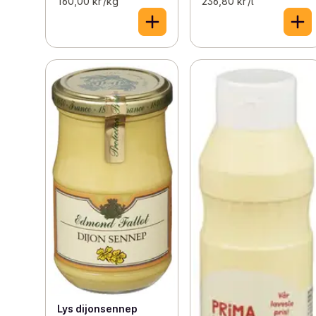
160,00 kr /kg
236,80 kr /l
Lys dijonsennep