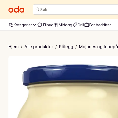
Søk
Kategorier
Tilbud
Middag
Grill
For bedrifter
te majones
Hjem
/
Alle produkter
/
Pålegg
/
Majones og tubepå