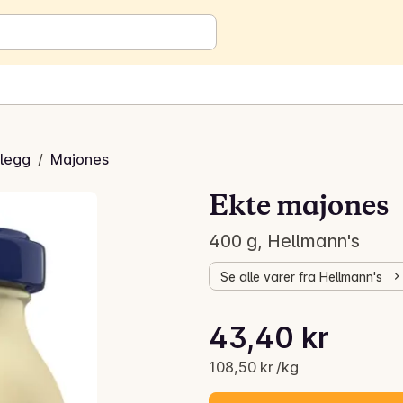
legg
/
Majones
Ekte majones
400 g, Hellmann's
Se alle varer fra Hellmann's
Stykkpris: 108,50 kr /kg
43,40 kr
Gjeldende pris er: 43,40 kr
108,50 kr /kg