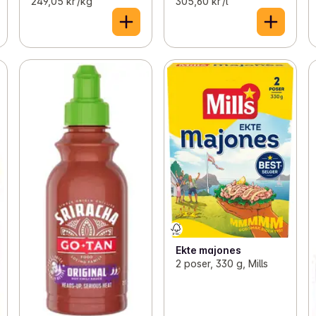
249,05 kr /kg
305,60 kr /l
Ekte majones
2 poser, 330 g, Mills