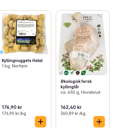
Kyllingnuggets Halal
1 kg, Norfarm
Økologisk fersk
kyllinglår
ca. 450 g, Hovelsrud
176,90 kr
162,40 kr
176,90 kr /kg
360,89 kr /kg