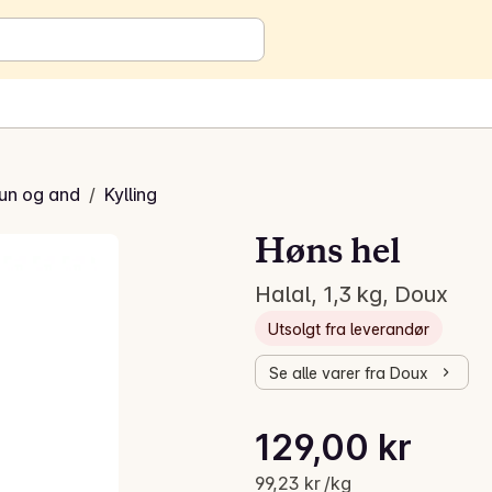
kun og and
/
Kylling
Høns hel
Halal, 1,3 kg, Doux
Utsolgt fra leverandør
Se alle varer fra Doux
Stykkpris: 99,23 kr /kg
129,00 kr
Gjeldende pris er: 129,00 kr
99,23 kr /kg