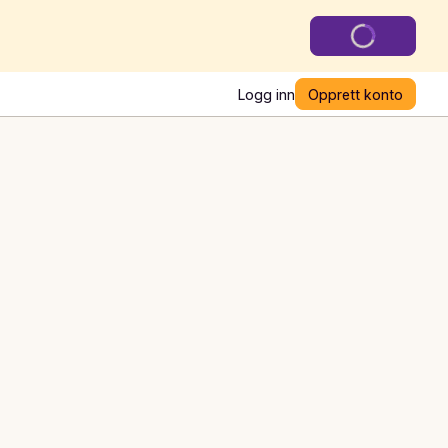
Logg inn
Opprett konto