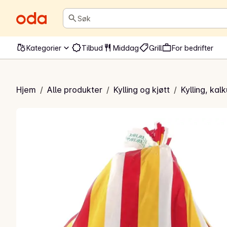
Søk
Kategorier
Tilbud
Middag
Grill
For bedrifter
Høns hel
Hjem
/
Alle produkter
/
Kylling og kjøtt
/
Kylling, kal