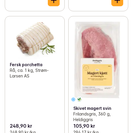
Fersk porchetta
Rå, ca. 1 kg, Strøm-
Larsen AS
Skivet magert svin
Frilandsgris, 360 g,
Heldiggris
248,90 kr
105,90 kr
248,90 kr /kg
294,17 kr /kg