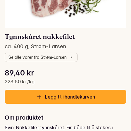
Tynnskåret nakkefilet
ca. 400 g, Strøm-Larsen
Se alle varer fra Strøm-Larsen
Stykkpris: 223,50 kr /kg
89,40 kr
Gjeldende pris er: 89,40 kr
223,50 kr /kg
Legg til i handlekurven
Om produktet
Svin  Nakkefilet tynnskåret. Fin både til å stekes i 