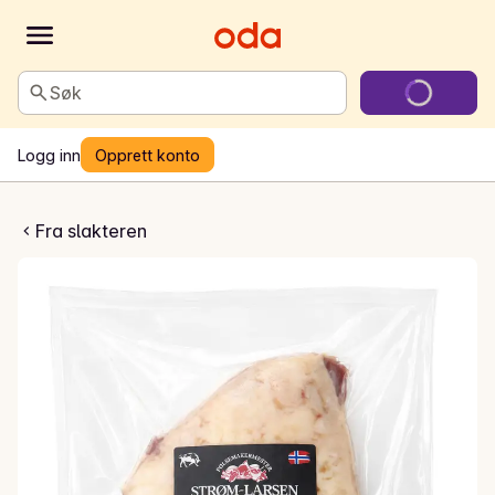
Søk
Logg inn
Opprett konto
torfe med fettkappe
Fra slakteren