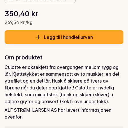
Stykkpris: 269,54 kr /kg
350,40 kr
Gjeldende pris er: 350,40 kr
269,54 kr /kg
Legg til i handlekurven
Om produktet
Culotte er oksekjøtt fra overgangen mellom rygg og 
lår. Kjøttstykket er sammensatt av to muskler: en del 
ytrefilet og en del lår. Husk å skjære på tvers av 
fibrene når du deler opp kjøttet! Culotte er nydelig 
helstekt, som minuttstek (bank og skjær i skiver), i 
edlere gryter og braisert (kokt i ovn under lokk).
ALF STRØM-LARSEN AS har levert informasjonen
Storfe Culotte
ovenfor.