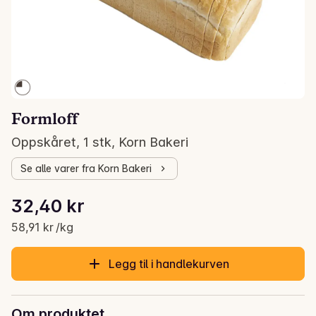
Formloff
Oppskåret, 1 stk, Korn Bakeri
Se alle varer fra Korn Bakeri
Stykkpris: 58,91 kr /kg
32,40 kr
Gjeldende pris er: 32,40 kr
58,91 kr /kg
Legg til i handlekurven
Om produktet