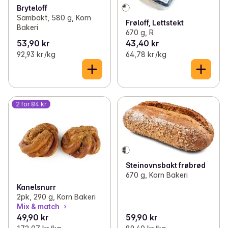
Bryteloff
Sambakt, 580 g, Korn
Frøloff, Lettstekt
Bakeri
670 g, R
53,90 kr
43,40 kr
92,93 kr /kg
64,78 kr /kg
2 for 84 kr
Steinovnsbakt frøbrød
670 g, Korn Bakeri
Kanelsnurr
2pk, 290 g, Korn Bakeri
Mix & match
49,90 kr
59,90 kr