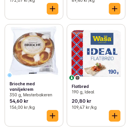
172,07 kr /kg
89,40 kr /kg
Brioche med
Flatbrød
vaniljekrem
190 g, Ideal
350 g, Mesterbakeren
54,60 kr
20,80 kr
156,00 kr /kg
109,47 kr /kg