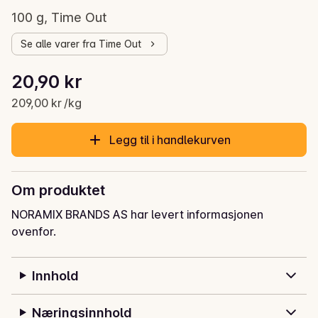
100 g, Time Out
Se alle varer fra Time Out
Stykkpris: 209,00 kr /kg
20,90 kr
Gjeldende pris er: 20,90 kr
209,00 kr /kg
Legg til i handlekurven
Om produktet
NORAMIX BRANDS AS har levert informasjonen
ovenfor.
Innhold
Næringsinnhold