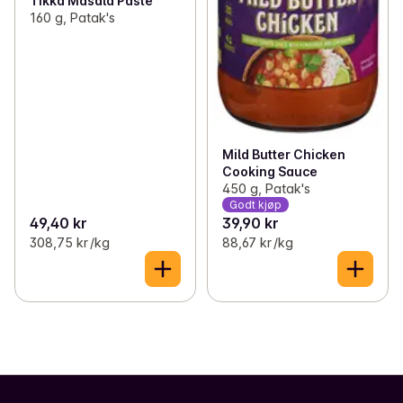
Tikka Masala Paste
160 g, Patak's
Mild Butter Chicken
Cooking Sauce
450 g, Patak's
Godt kjøp
49,40 kr
39,90 kr
308,75 kr /kg
88,67 kr /kg