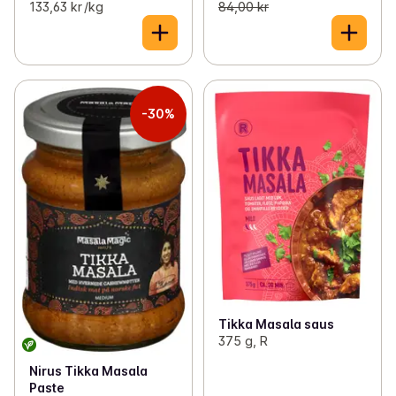
133,63 kr /kg
84,00 kr
-30%
Tikka Masala saus
375 g, R
Nirus Tikka Masala
Paste