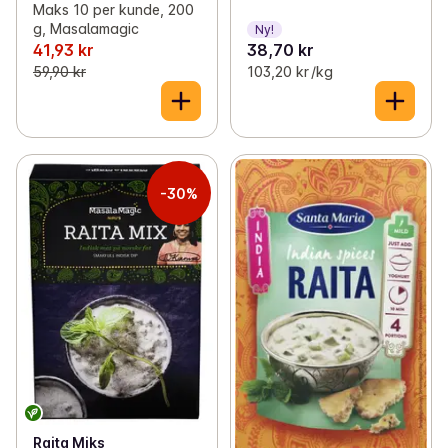
Maks 10 per kunde, 200
g, Masalamagic
Ny!
41,93 kr
38,70 kr
59,90 kr
103,20 kr /kg
-30%
Raita Miks