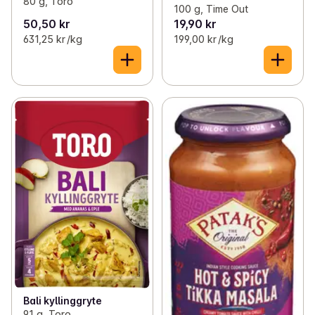
80 g, Toro
100 g, Time Out
50,50 kr
19,90 kr
631,25 kr /kg
199,00 kr /kg
Bali kyllinggryte
91 g, Toro