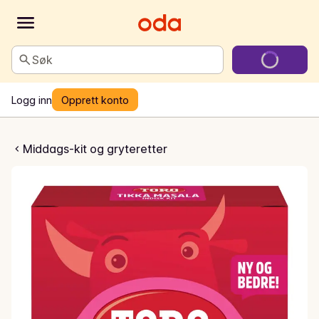
Søk
Logg inn
Opprett konto
ssala indisk kit
Middags-kit og gryteretter