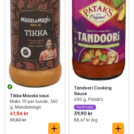
Tandoori Cooking
Sauce
Tikka Masala saus
450 g, Patak's
Maks 10 per kunde, 360
g, Masalamagic
Godt kjøp
41,86 kr
39,90 kr
59,80 kr
88,67 kr /kg