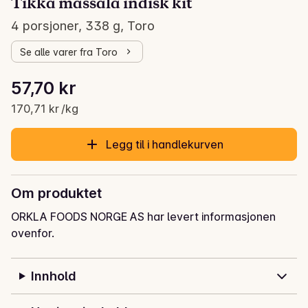
Tikka massala indisk kit
4 porsjoner, 338 g, Toro
Se alle varer fra Toro
Stykkpris: 170,71 kr /kg
57,70 kr
Gjeldende pris er: 57,70 kr
170,71 kr /kg
Legg til i handlekurven
Om produktet
ORKLA FOODS NORGE AS har levert informasjonen
ovenfor.
Innhold