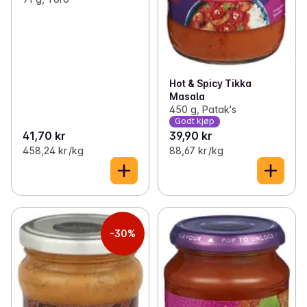
Hot & Spicy Tikka
Masala
450 g, Patak's
Godt kjøp
41,70 kr
39,90 kr
458,24 kr /kg
88,67 kr /kg
-30%