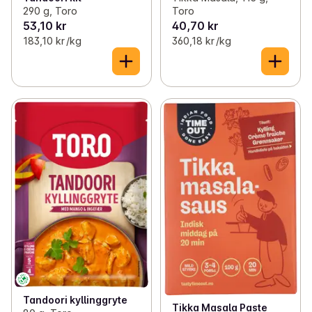
Toro
290 g, Toro
53,10 kr
40,70 kr
183,10 kr /kg
360,18 kr /kg
Tandoori kyllinggryte
Tikka Masala Paste