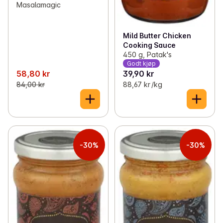
Masalamagic
Mild Butter Chicken
Cooking Sauce
450 g, Patak's
Godt kjøp
58,80 kr
39,90 kr
84,00 kr
88,67 kr /kg
-30%
-30%