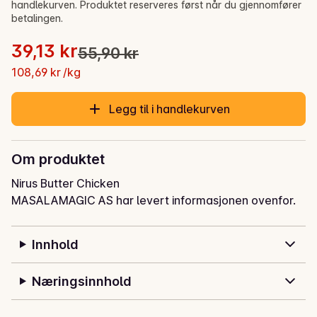
handlekurven. Produktet reserveres først når du gjennomfører
betalingen.
Stykkpris: 108,69 kr /kg
39,13 kr
55,90 kr
Opprinnelig pris var: 55,90 kr
Gjeldende pris er: 39,13 kr
108,69 kr /kg
Legg til i handlekurven
Om produktet
Nirus Butter Chicken
MASALAMAGIC AS har levert informasjonen ovenfor.
Innhold
Næringsinnhold