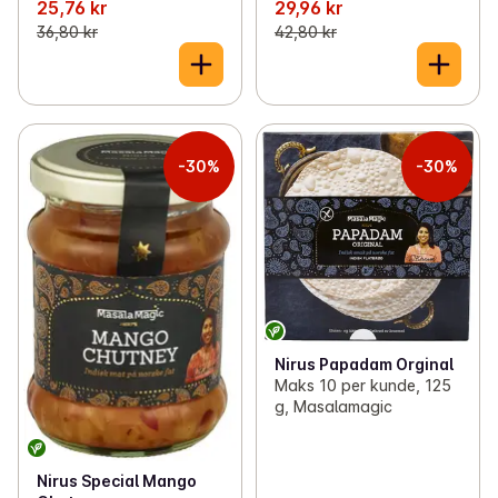
25,76 kr
29,96 kr
36,80 kr
42,80 kr
-30%
-30%
Nirus Papadam Orginal
Maks 10 per kunde, 125
g, Masalamagic
Nirus Special Mango