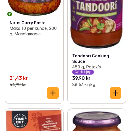
Nirus Curry Paste
Maks 10 per kunde, 200
g, Masalamagic
Tandoori Cooking
Sauce
450 g, Patak's
Godt kjøp
31,43 kr
39,90 kr
44,90 kr
88,67 kr /kg