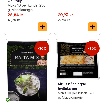
Chutney
Maks 10 per kunde, 250
g, Masalamagic
28,84 kr
20,93 kr
41,20 kr
29,90 kr
-30%
-30%
Niru's håndlagde
hvitløksnan
Maks 10 per kunde, 260
g, Masalamagic