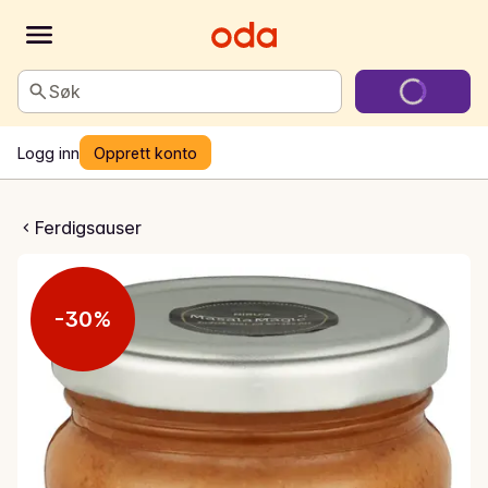
Søk
Logg inn
Opprett konto
ter Chicken Saus
Ferdigsauser
-30%