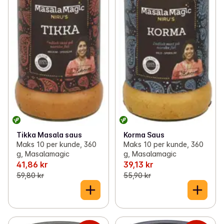
Tikka Masala saus
Korma Saus
Maks 10 per kunde, 360
Maks 10 per kunde, 360
g, Masalamagic
g, Masalamagic
41,86 kr
39,13 kr
59,80 kr
55,90 kr