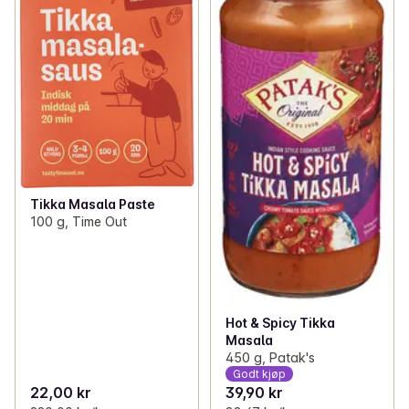
Tikka Masala Paste
100 g, Time Out
Hot & Spicy Tikka
Masala
450 g, Patak's
Godt kjøp
22,00 kr
39,90 kr