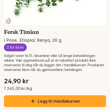
Fersk Timian
i Pose, Etiopia/ Kenya, 20 g
3 for 64 kr
Salget varer til 31. desember eller så lenge beholdningen
rekker. Vær oppmerksom på at et rabattert produkt ikke
reserveres til deg når du legger det i handlekurven. Produktet
reserveres først når du gjennomfører betalingen.
Stykkpris: 1 245,00 kr /kg
24,90 kr
Gjeldende pris er: 24,90 kr
1 245,00 kr /kg
Legg til i handlekurven