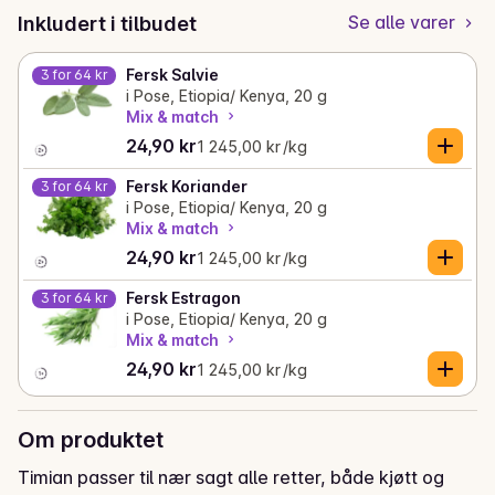
Se alle varer
Inkludert i tilbudet
Fersk Salvie
3 for 64 kr
i Pose, Etiopia/ Kenya, 20 g
Mix & match
Gjeldende pris er: 24,90 kr
Stykkpris: 1 245,00 kr /kg
24,90 kr
1 245,00 kr /kg
Fersk Koriander
3 for 64 kr
i Pose, Etiopia/ Kenya, 20 g
Mix & match
Gjeldende pris er: 24,90 kr
Stykkpris: 1 245,00 kr /kg
24,90 kr
1 245,00 kr /kg
Fersk Estragon
3 for 64 kr
i Pose, Etiopia/ Kenya, 20 g
Mix & match
Gjeldende pris er: 24,90 kr
Stykkpris: 1 245,00 kr /kg
24,90 kr
1 245,00 kr /kg
Om produktet
Timian passer til nær sagt alle retter, både kjøtt og 