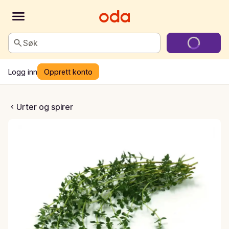
Søk
Logg inn
Opprett konto
sk Timian
Urter og spirer