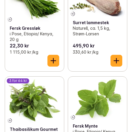
Surret lammestek
Naturell, ca. 1,5 kg,
Fersk Gressløk
Strøm-Larsen
i Pose, Etiopia/ Kenya,
20 g
22,30 kr
495,90 kr
1 115,00 kr /kg
330,60 kr /kg
3 for 64 kr
Fersk Mynte
Thaibasilikum Gourmet
i Pose, Etiopia/ Kenya,