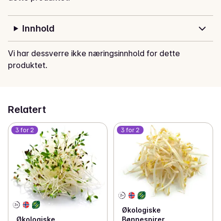
Innhold
Vi har dessverre ikke næringsinnhold for dette
produktet.
Relatert
3 for 2
3 for 2
Økologiske
Bønnespirer
Økologiske