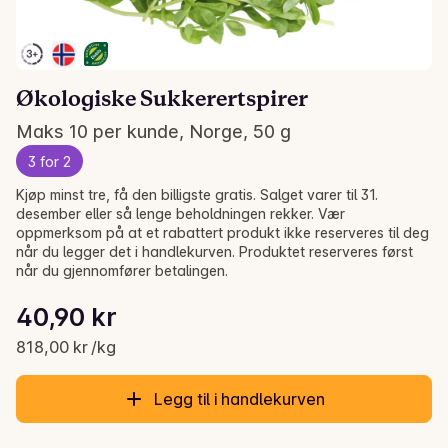
Økologiske Sukkerertspirer
Maks 10 per kunde, Norge, 50 g
3 for 2
Kjøp minst tre, få den billigste gratis. Salget varer til 31.
desember eller så lenge beholdningen rekker. Vær
oppmerksom på at et rabattert produkt ikke reserveres til deg
når du legger det i handlekurven. Produktet reserveres først
når du gjennomfører betalingen.
Stykkpris: 818,00 kr /kg
40,90 kr
Gjeldende pris er: 40,90 kr
818,00 kr /kg
Legg til i handlekurven