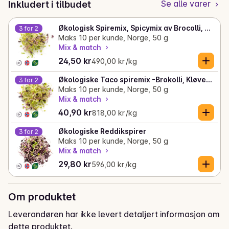
Se alle varer
Inkludert i tilbudet
Økologisk Spiremix, Spicymix av Brocolli, Reddik, Kløver
3 for 2
Maks 10 per kunde, Norge, 50 g
Mix & match
Gjeldende pris er: 24,50 kr
Stykkpris: 490,00 kr /kg
24,50 kr
490,00 kr /kg
Økologiske Taco spiremix -Brokolli, Kløver, Mungbønner
3 for 2
Maks 10 per kunde, Norge, 50 g
Mix & match
Gjeldende pris er: 40,90 kr
Stykkpris: 818,00 kr /kg
40,90 kr
818,00 kr /kg
Økologiske Reddikspirer
3 for 2
Maks 10 per kunde, Norge, 50 g
Mix & match
Gjeldende pris er: 29,80 kr
Stykkpris: 596,00 kr /kg
29,80 kr
596,00 kr /kg
Om produktet
Leverandøren har ikke levert detaljert informasjon om
dette produktet.