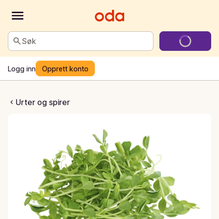
Søk
Logg inn
Opprett konto
 Sukkerertspirer
Urter og spirer