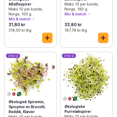
Maks 10 per kunde,
Alfalfaspirer
Norge, 180 g
Maks 10 per kunde,
Mix & match
Norge, 100 g
Mix & match
31,80 kr
33,80 kr
318,00 kr /kg
187,78 kr /kg
3 for 2
3 for 2
Økologisk Spiremix,
Økologiske
Spicymix av Brocolli,
Purreløkspirer
Reddik, Kløver
Maks 10 per kunde,
Maks 10 per kunde,