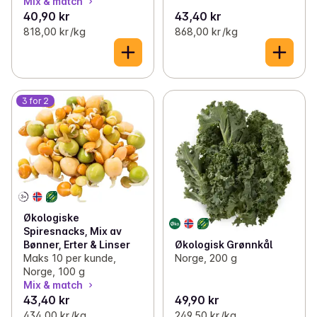
Mix & match
40,90 kr
43,40 kr
818,00 kr /kg
868,00 kr /kg
3 for 2
Økologiske
Spiresnacks, Mix av
Økologisk Grønnkål
Bønner, Erter & Linser
Norge, 200 g
Maks 10 per kunde,
Norge, 100 g
Mix & match
43,40 kr
49,90 kr
434,00 kr /kg
249,50 kr /kg