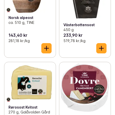
Norsk alpeost
ca. 510 g, TINE
Västerbottensost
450 g
143,40 kr
233,90 kr
281,18 kr /kg
519,78 kr /kg
Rørosost Kvitost
270 g, Galåvolden Gård