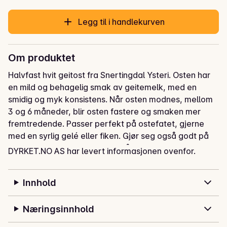
Legg til i handlekurven
Om produktet
Halvfast hvit geitost fra Snertingdal Ysteri. Osten har 
en mild og behagelig smak av geitemelk, med en 
smidig og myk konsistens. Når osten modnes, mellom 
3 og 6 måneder, blir osten fastere og smaken mer 
fremtredende. Passer perfekt på ostefatet, gjerne 
med en syrlig gelé eller fiken. Gjør seg også godt på 
ostesmørbrød, i pai eller rett på brødskiven!
DYRKET.NO AS har levert informasjonen ovenfor.
Innhold
Næringsinnhold