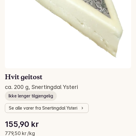
Hvit geitost
ca. 200 g, Snertingdal Ysteri
Ikke lenger tilgjengelig
Se alle varer fra Snertingdal Ysteri
Stykkpris: 779,50 kr /kg
155,90 kr
Gjeldende pris er: 155,90 kr
779,50 kr /kg