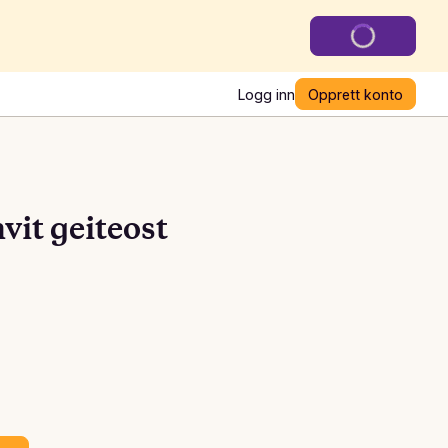
Logg inn
Opprett konto
vit geiteost