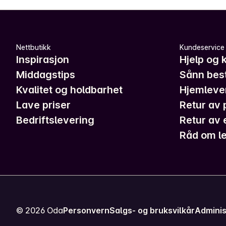
Nettbutikk
Kundeservice
Inspirasjon
Hjelp og 
Middagstips
Sånn best
Kvalitet og holdbarhet
Hjemleve
Lave priser
Retur av 
Bedriftslevering
Retur av 
Råd om le
©
2026
Oda
Personvern
Salgs- og bruksvilkår
Adminis