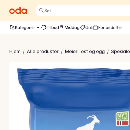
Søk
Kategorier
Tilbud
Middag
Grill
For bedrifter
ekte hvit geiteost
Hjem
/
Alle produkter
/
Meieri, ost og egg
/
Spesialo