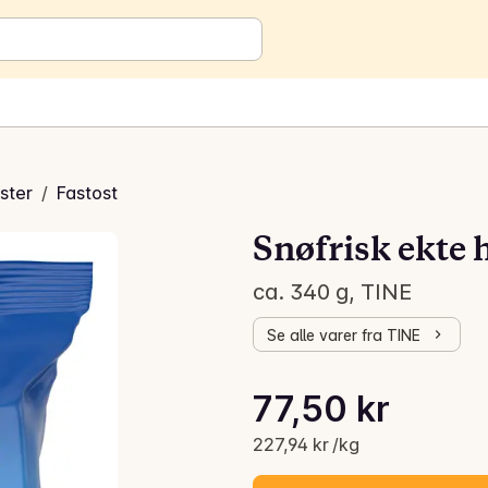
ster
/
Fastost
Snøfrisk ekte h
ca. 340 g, TINE
Se alle varer fra TINE
Stykkpris: 227,94 kr /kg
77,50 kr
Gjeldende pris er: 77,50 kr
227,94 kr /kg