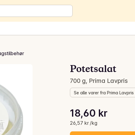
gstilbehør
Potetsalat
700 g, Prima Lavpris
Se alle varer fra Prima Lavpris
Stykkpris: 26,57 kr /kg
18,60 kr
Gjeldende pris er: 18,60 kr
26,57 kr /kg