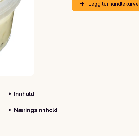
Legg til i handlekurv
Innhold
Næringsinnhold