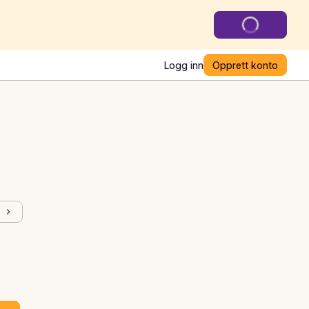
Logg inn
Opprett konto