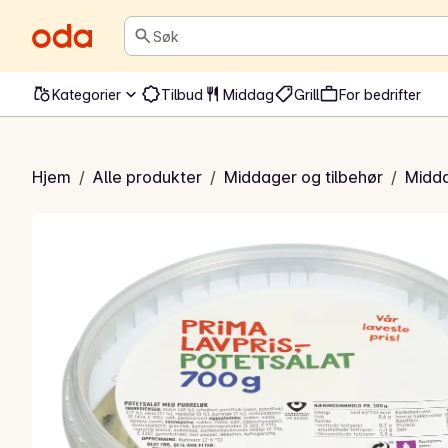
Søk
Kategorier
Tilbud
Middag
Grill
For bedrifter
otetsalat
Hjem
/
Alle produkter
/
Middager og tilbehør
/
Midda