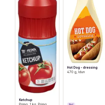
Hot Dog - dressing
470 g, Idun
Ketchup
Prima, 1 kg, Prima
Ny!