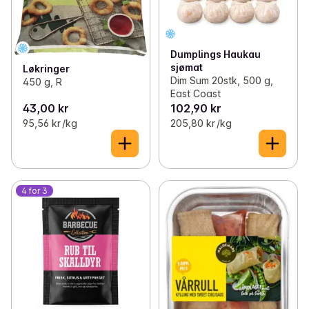
Dumplings Haukau
sjømat
Løkringer
Dim Sum 20stk, 500 g,
450 g, R
East Coast
43,00 kr
102,90 kr
95,56 kr /kg
205,80 kr /kg
4 for 3