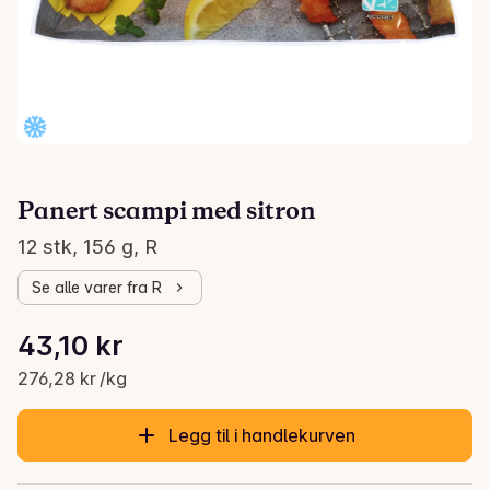
Panert scampi med sitron
12 stk, 156 g, R
Se alle varer fra R
Stykkpris: 276,28 kr /kg
43,10 kr
Gjeldende pris er: 43,10 kr
276,28 kr /kg
Legg til i handlekurven