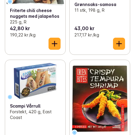
Grønnsaks-samosa
11 stk, 198 g, R
Friterte chili cheese
nuggets med jalapeños
225 g, R
42,80 kr
43,00 kr
190,22 kr /kg
217,17 kr /kg
Scampi Vårrull
Forstekt, 420 g, East
Coast