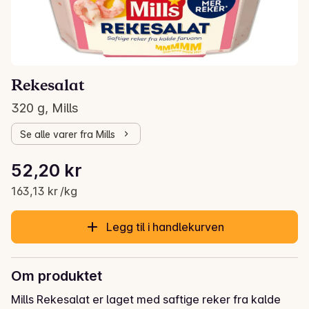
Rekesalat
320 g, Mills
Se alle varer fra Mills
Stykkpris: 163,13 kr /kg
52,20 kr
Gjeldende pris er: 52,20 kr
163,13 kr /kg
Legg til i handlekurven
Om produktet
Mills Rekesalat er laget med saftige reker fra kalde 