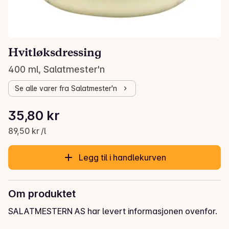
Hvitløksdressing
400 ml, Salatmester'n
Se alle varer fra Salatmester'n
Stykkpris: 89,50 kr /l
35,80 kr
Gjeldende pris er: 35,80 kr
89,50 kr /l
Legg til i handlekurven
Om produktet
SALATMESTERN AS har levert informasjonen ovenfor.