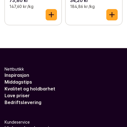
73,80 kr
34,20 kr
147,60 kr /kg
184,86 kr /kg
Nettbutikk
Inspirasjon
Middagstips
Kvalitet og holdbarhet
Lave priser
Bedriftslevering
Kundeservice