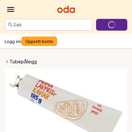
Søk
Logg inn
Opprett konto
Kaviar
Tubepålegg