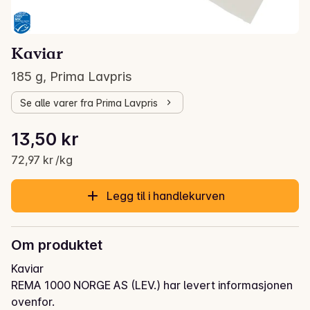
Kaviar
185 g, Prima Lavpris
Se alle varer fra Prima Lavpris
Stykkpris: 72,97 kr /kg
13,50 kr
Gjeldende pris er: 13,50 kr
72,97 kr /kg
Legg til i handlekurven
Om produktet
Kaviar
REMA 1000 NORGE AS (LEV.) har levert informasjonen
ovenfor.