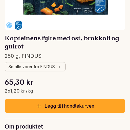
Kapteinens fylte med ost, brokkoli og
gulrot
250 g, FINDUS
Se alle varer fra FINDUS
Stykkpris: 261,20 kr /kg
65,30 kr
Gjeldende pris er: 65,30 kr
261,20 kr /kg
Legg til i handlekurven
Om produktet