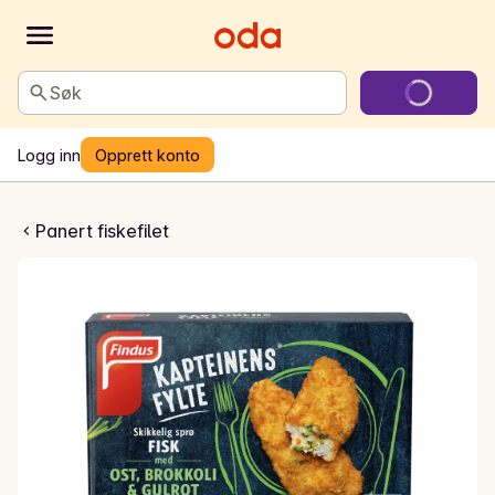
Søk
Logg inn
Opprett konto
ed ost, brokkoli og gulrot
Panert fiskefilet