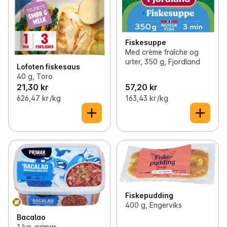
Fiskesuppe
Med crème fraîche og
urter, 350 g, Fjordland
Lofoten fiskesaus
40 g, Toro
21,30 kr
57,20 kr
626,47 kr /kg
163,43 kr /kg
Fiskepudding
400 g, Engerviks
Bacalao
1 kg, primar