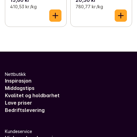
15,60 kr
20,30 kr
410,53 kr /kg
780,77 kr /kg
Nettbutikk
Inspirasjon
Middagstips
Kvalitet og holdbarhet
Lave priser
Bedriftslevering
Kundeservice