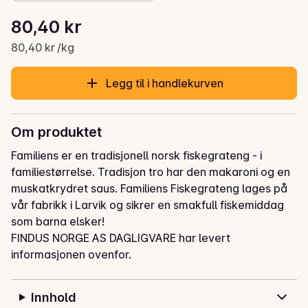
Stykkpris: 80,40 kr /kg
80,40 kr
Gjeldende pris er: 80,40 kr
80,40 kr /kg
Legg til i handlekurven
Om produktet
Familiens er en tradisjonell norsk fiskegrateng - i 
familiestørrelse. Tradisjon tro har den makaroni og en 
muskatkrydret saus. Familiens Fiskegrateng lages på 
vår fabrikk i Larvik og sikrer en smakfull fiskemiddag 
som barna elsker!
FINDUS NORGE AS DAGLIGVARE har levert
informasjonen ovenfor.
Innhold