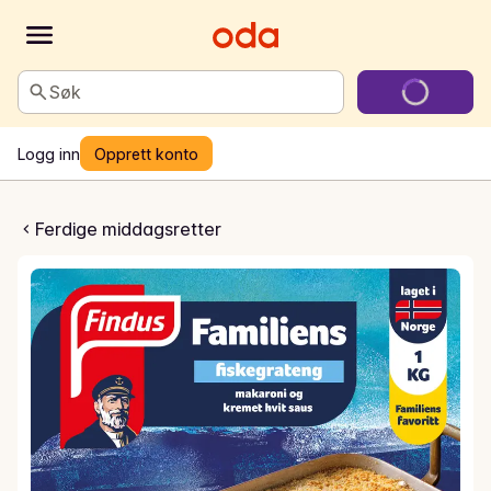
Søk
Logg inn
Opprett konto
ns fiskegrateng
Ferdige middagsretter