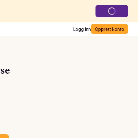
Logg inn
Opprett konto
se