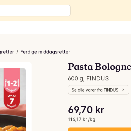
gretter
/
Ferdige middagsretter
Pasta Bologne
600 g, FINDUS
Se alle varer fra FINDUS
Stykkpris: 116,17 kr /kg
69,70 kr
Gjeldende pris er: 69,70 kr
116,17 kr /kg