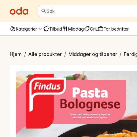
Søk
Kategorier
Tilbud
Middag
Grill
For bedrifter
ta Bolognese
Hjem
/
Alle produkter
/
Middager og tilbehør
/
Ferdi