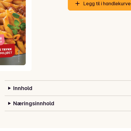
Legg til i handlekurv
Innhold
Næringsinnhold