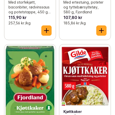
Med storfekjøtt,
Med ertestuing, poteter
baconbiter, rødvinssaus
og tyttebærsyltetøy,
og potetstappe, 450 g,
580 g, Fjordland
Fjordland
115,90 kr
107,80 kr
257,56 kr /kg
185,86 kr /kg
Kjøttkaker