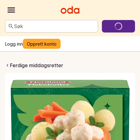
Søk
Logg inn
Opprett konto
ler i hvit saus
Ferdige middagsretter