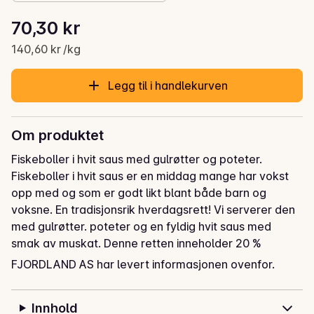
Stykkpris: 140,60 kr /kg
70,30 kr
Gjeldende pris er: 70,30 kr
140,60 kr /kg
Legg til i handlekurven
Om produktet
Fiskeboller i hvit saus med gulrøtter og poteter. 

Fiskeboller i hvit saus er en middag mange har vokst 
opp med og som er godt likt blant både barn og 
voksne. En tradisjonsrik hverdagsrett! Vi serverer den 
med gulrøtter. poteter og en fyldig hvit saus med 
smak av muskat. Denne retten inneholder 20 % 
grønnsaker og er en kilde til jod og protein. God 
FJORDLAND AS har levert informasjonen ovenfor.
middag!
Innhold