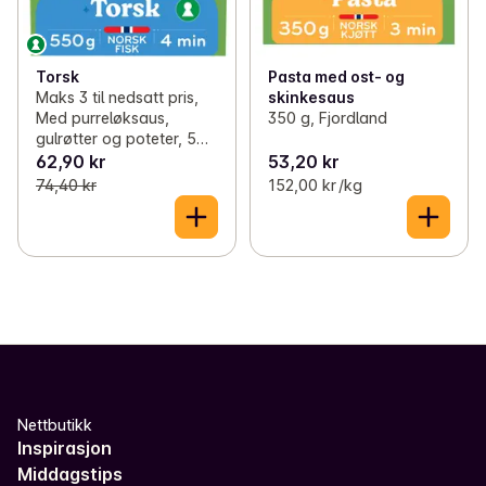
Torsk
Pasta med ost- og
Maks 3 til nedsatt pris,
skinkesaus
Med purreløksaus,
350 g, Fjordland
gulrøtter og poteter, 550
g, Fjordland
62,90 kr
53,20 kr
74,40 kr
152,00 kr /kg
Nettbutikk
Inspirasjon
Middagstips