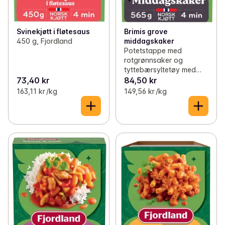
Svinekjøtt i fløtesaus
Brimis grove
450 g, Fjordland
middagskaker
Potetstappe med
rotgrønnsaker og
tyttebærsyltetøy med
eplebiter, 565 g,
73,40 kr
84,50 kr
Fjordland
163,11 kr /kg
149,56 kr /kg