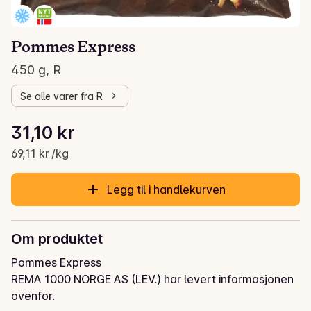
Pommes Express
450 g, R
Se alle varer fra R
Stykkpris: 69,11 kr /kg
31,10 kr
Gjeldende pris er: 31,10 kr
69,11 kr /kg
Legg til i handlekurven
Om produktet
Pommes Express
REMA 1000 NORGE AS (LEV.) har levert informasjonen
ovenfor.