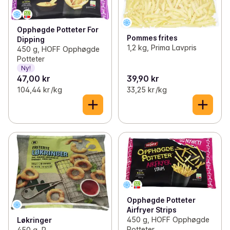
Opphøgde Potteter For
Pommes frites
Dipping
1,2 kg, Prima Lavpris
450 g, HOFF Opphøgde
Potteter
Ny!
47,00 kr
39,90 kr
104,44 kr /kg
33,25 kr /kg
Opphøgde Potteter
Airfryer Strips
450 g, HOFF Opphøgde
Løkringer
Potteter
450 g, R