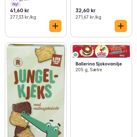
Ny!
41,60 kr
32,60 kr
277,33 kr /kg
271,67 kr /kg
Ballerina Sjokovanilje
205 g, Sætre