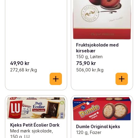
Fruktsjokolade med
kirsebær
150 g, Løiten
49,90 kr
75,90 kr
272,68 kr /kg
506,00 kr /kg
Kjeks Petit Écolier Dark
Dumle Original kjeks
Med mørk sjokolade,
120 g, Fazer
150 g, LU