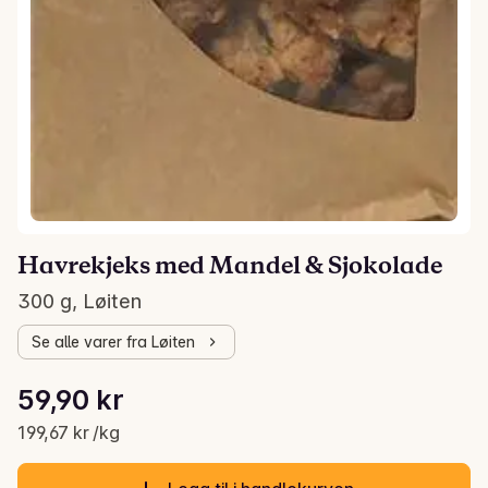
Havrekjeks med Mandel & Sjokolade
300 g, Løiten
Se alle varer fra Løiten
Stykkpris: 199,67 kr /kg
59,90 kr
Gjeldende pris er: 59,90 kr
199,67 kr /kg