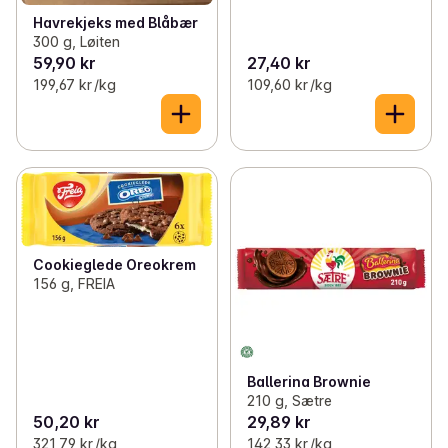
Havrekjeks med Blåbær
300 g, Løiten
59,90 kr
27,40 kr
199,67 kr /kg
109,60 kr /kg
Cookieglede Oreokrem
156 g, FREIA
Ballerina Brownie
210 g, Sætre
50,20 kr
29,89 kr
321,79 kr /kg
142,33 kr /kg