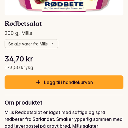
Rødbetsalat
200 g, Mills
Se alle varer fra Mills
Stykkpris: 173,50 kr /kg
34,70 kr
Gjeldende pris er: 34,70 kr
173,50 kr /kg
Legg til i handlekurven
Om produktet
Mills Rødbetsalat er laget med saftige og sprø 
rødbeter fra Sørlandet. Smaker ypperlig sammen med 
god leverpostei på grovt brød. Mills salater 