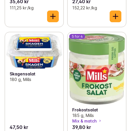
35,60 kr
27,40 kr
111,25 kr /kg
152,22 kr /kg
5 for 4
Skagensalat
180 g, Mills
Frokostsalat
185 g, Mills
Mix & match
47,50 kr
39,80 kr