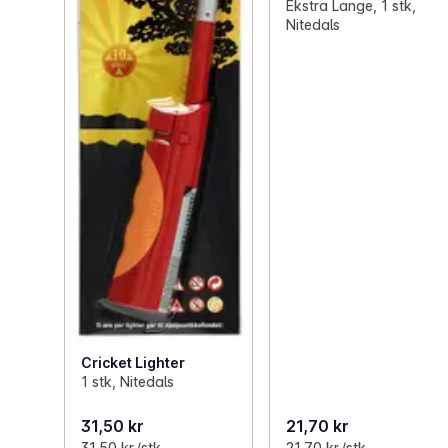
Ekstra Lange, 1 stk,
Nitedals
Cricket Lighter
1 stk, Nitedals
31,50 kr
21,70 kr
31,50 kr /stk
21,70 kr /stk