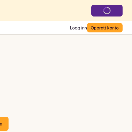
Logg inn
Opprett konto
en