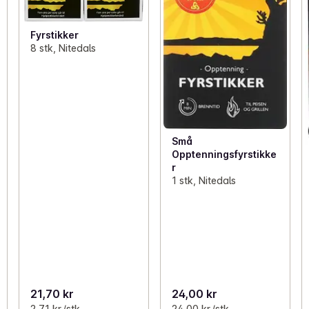
Fyrstikker
8 stk, Nitedals
Små
Opptenningsfyrstikke
r
1 stk, Nitedals
21,70 kr
24,00 kr
2,71 kr /stk
24,00 kr /stk