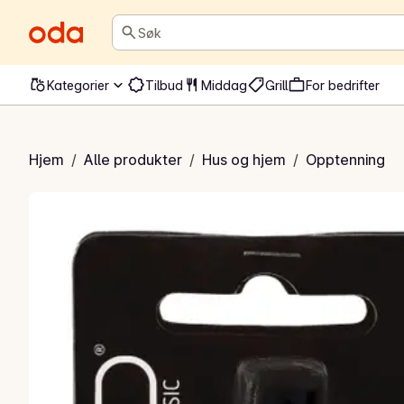
Søk
Kategorier
Tilbud
Middag
Grill
For bedrifter
eislighter
Hjem
/
Alle produkter
/
Hus og hjem
/
Opptenning