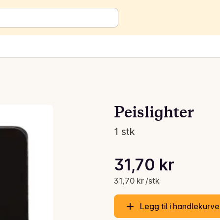
Peislighter
1 stk
Stykkpris: 31,70 kr /stk
31,70 kr
Gjeldende pris er: 31,70 kr
31,70 kr /stk
Legg til i handlekurv