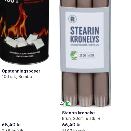
Opptenningsposer
100 stk, Samba
Stearin kronelys
Brun, 20cm, 6 stk, R
68,40 kr
66,40 kr
0,68 kr /stk
11,07 kr /stk