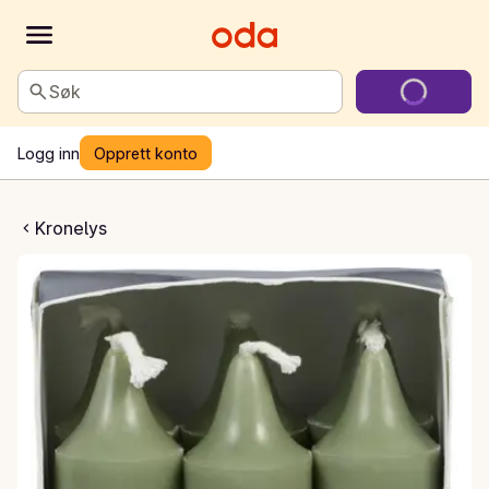
Søk
Logg inn
Opprett konto
rin kronelys
Kronelys