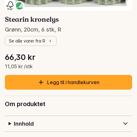
Stearin kronelys
Grønn, 20cm, 6 stk, R
Se alle varer fra R
Stykkpris: 11,05 kr /stk
66,30 kr
Gjeldende pris er: 66,30 kr
11,05 kr /stk
Legg til i handlekurven
Om produktet
Innhold