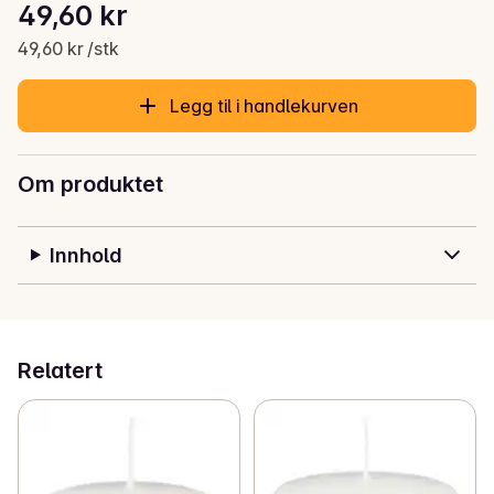
Stykkpris: 49,60 kr /stk
49,60 kr
Gjeldende pris er: 49,60 kr
49,60 kr /stk
Legg til i handlekurven
Om produktet
Innhold
Relatert