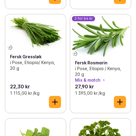
3 for 64 kr
Fersk Gressløk
i Pose, Etiopia/ Kenya,
Fersk Rosmarin
20 g
i Pose, Etiopia / Kenya,
20 g
Mix & match
22,30 kr
27,90 kr
1 115,00 kr /kg
1 395,00 kr /kg