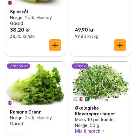
Spisskål
Norge, 1 stk, Huseby
Gaard
38,20 kr
49,90 kr
38,20 kr /stk
99,80 kr /kg
2 for 59 kr
3 for 2
Økologiske
Romano Grønn
Kløverspirer beger
Norge, 1 stk, Huseby
Maks 10 per kunde,
Gaard
Norge, 50 g
Mix & match