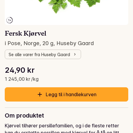
Fersk Kjørvel
i Pose, Norge, 20 g, Huseby Gaard
Se alle varer fra Huseby Gaard
Stykkpris: 1 245,00 kr /kg
24,90 kr
Gjeldende pris er: 24,90 kr
1 245,00 kr /kg
Legg til i handlekurven
Om produktet
Kjørvel tilhører persillefamilien, og i de fleste retter 
kan du erstatte persillen med kjørvel for å få en litt 