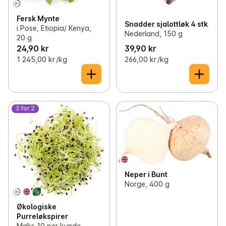
Fersk Mynte
Snadder sjalottløk 4 stk
i Pose, Etiopia/ Kenya,
Nederland, 150 g
20 g
24,90 kr
39,90 kr
1 245,00 kr /kg
266,00 kr /kg
3 for 2
Neper i Bunt
Norge, 400 g
Økologiske
Purreløkspirer
Maks 10 per kunde,