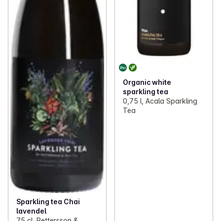
Organic white
sparkling tea
0,75 l, Acala Sparkling
Tea
Sparkling tea Chai
lavendel
75 cl, Pettersson &