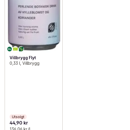
Villbrygg Flyt
0,33 l, Villbrygg
Utsolgt
44,90 kr
136,06 kr /l