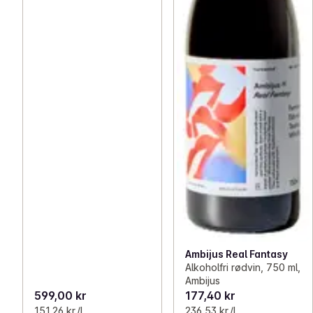
Ambijus Real Fantasy
Alkoholfri rødvin, 750 ml,
Ambijus
599,00 kr
177,40 kr
151,26 kr /l
236,53 kr /l