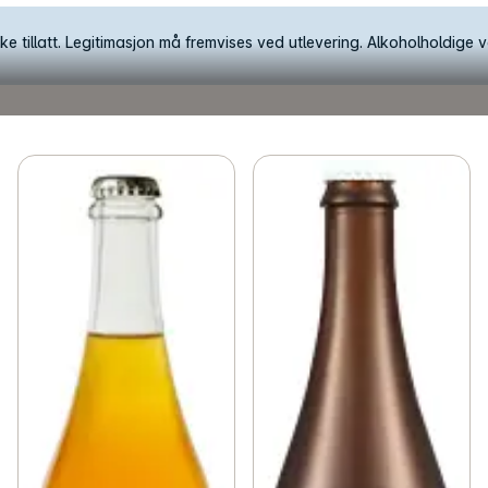
e tillatt. Legitimasjon må fremvises ved utlevering. Alkoholholdige va