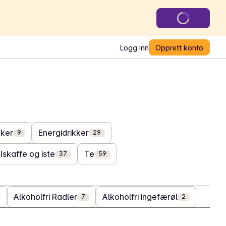
Logg inn
Opprett konto
kker
Energidrikker
9
29
Iskaffe og iste
Te
37
59
Alkoholfri Radler
Alkoholfri ingefærøl
7
2