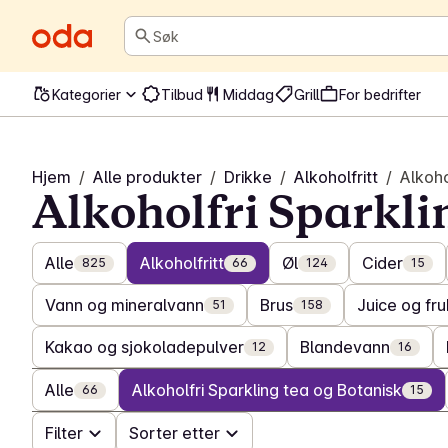
Søk
Kategorier
Tilbud
Middag
Grill
For bedrifter
Hjem
/
Alle produkter
/
Drikke
/
Alkoholfritt
/
Alkoho
Alkoholfri Sparkli
Alle
Alkoholfritt
Øl
Cider
825
66
124
15
Vann og mineralvann
Brus
Juice og fru
51
158
Kakao og sjokoladepulver
Blandevann
12
16
Alle
Alkoholfri Sparkling tea og Botanisk
66
15
Filter
Sorter etter