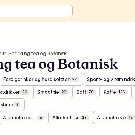
lfri Sparkling tea og Botanisk
ng tea og Botanisk
Ferdigdrinker og hard seltzer
Sport- og vitamindri
27
ktdrikker
Smoothie
Saft
Kaffe
90
22
70
123
Isbiter
3
Alkoholfri cider
Alkoholfri øl
Alkoholfri vin
6
29
13