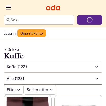
Søk
Logg inn
Opprett konto
Drikke
Kaffe
Kaffe
(123)
✓
Alle
(825)
Alle
(123)
✓
Alkoholfritt
(66)
✓
Filter
Alle
(123)
Sorter etter
✓
Øl
(124)
✓
Filterkaffe
(21)