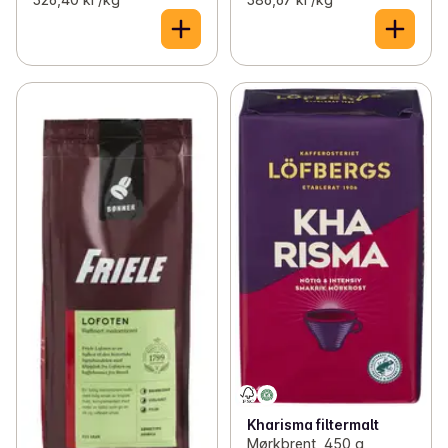
✓
Iskaffe og iste
(37)
✓
Te
(59)
✓
Kakao og sjokoladepulver
(12)
✓
Blandevann
(16)
✓
Isbiter
(3)
Kharisma filtermalt
Mørkbrent, 450 g,