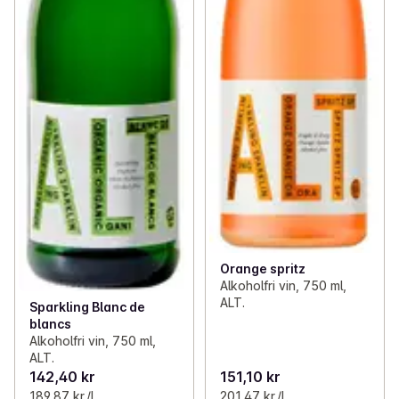
✓
Iskaffe og iste
(37)
✓
Te
(59)
✓
Kakao og sjokoladepulver
(12)
✓
Blandevann
(16)
✓
Isbiter
(3)
Orange spritz
Alkoholfri vin, 750 ml,
ALT.
Sparkling Blanc de
blancs
Alkoholfri vin, 750 ml,
ALT.
142,40 kr
151,10 kr
189,87 kr /l
201,47 kr /l