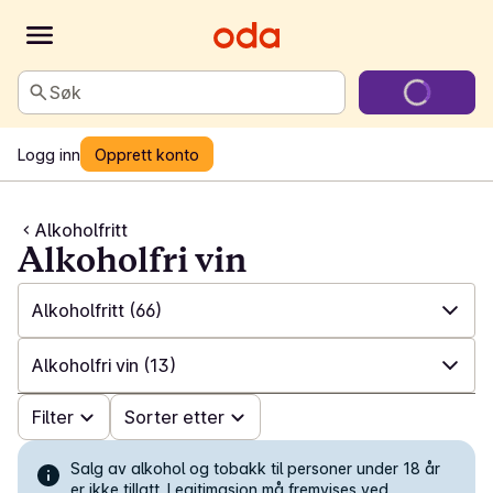
Søk
Logg inn
Opprett konto
Alkoholfritt
Alkoholfri vin
Alkoholfritt
(66)
✓
Alle
(825)
Alkoholfri vin
(13)
✓
Alkoholfritt
(66)
✓
Filter
Alle
(66)
Sorter etter
✓
Øl
(124)
✓
Alkoholfri Sparkling tea og Botanisk
(15)
Salg av alkohol og tobakk til personer under 18 år
er ikke tillatt. Legitimasjon må fremvises ved