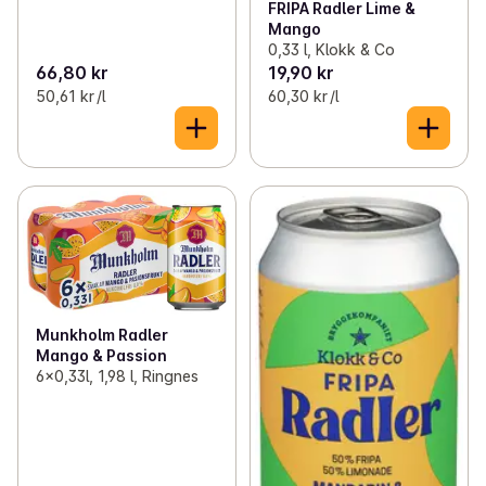
✓
Iskaffe og iste
(37)
FRIPA Radler Lime &
Mango
0,33 l, Klokk & Co
✓
Te
(59)
66,80 kr
19,90 kr
50,61 kr /l
60,30 kr /l
✓
Kakao og sjokoladepulver
(12)
✓
Blandevann
(16)
✓
Isbiter
(3)
Munkholm Radler
Mango & Passion
6x0,33l, 1,98 l, Ringnes