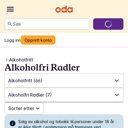
Søk
Logg inn
Opprett konto
Alkoholfritt
Alkoholfri Radler
Alkoholfritt
(66)
✓
Alle
(825)
Alkoholfri Radler
(7)
✓
Alkoholfritt
(66)
✓
Sorter etter
Alle
(66)
✓
Øl
(124)
✓
Alkoholfri Sparkling tea og Botanisk
(15)
Salg av alkohol og tobakk til personer under 18 år
er ikke tillatt. Legitimasjon må fremvises ved