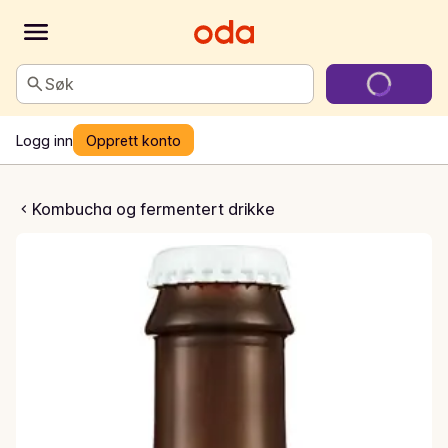
Søk
Logg inn
Opprett konto
rygg Fjell 01
Kombucha og fermentert drikke