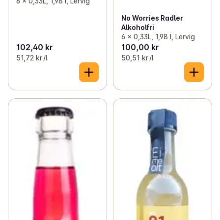
6 x 0,33L, 1,98 l, Lervig
No Worries Radler
Alkoholfri
6 x 0,33L, 1,98 l, Lervig
102,40 kr
100,00 kr
51,72 kr /l
50,51 kr /l