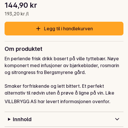
Stykkpris: 193,20 kr /l
144,90 kr
Gjeldende pris er: 144,90 kr
193,20 kr /l
Legg til i handlekurven
Om produktet
En perlende frisk drikk basert på ville tyttebær. Nøye 
komponert med infusjoner av bjørkeblader, rosmarin 
og sitrongress fra Bergsmyrene gård. 

Smaker forfriskende og lett bittert. Et perfekt 
alternativ til rødvin uten å prøve å ligne på vin. Like 
god til piknik som til peiskos. 

VILLBRYGG AS har levert informasjonen ovenfor.
Kompleksiteten i drikken gjør den perfekt til mat. 

Innhold
Utmerket til vilt, grillmat og sjokoladedesserter.