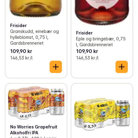
Frisider
Granskudd, einebær og
Frisider
hylleblomst, 0,75 l,
Eple og bringebær, 0,75
Gardsbrenneriet
l, Gardsbrenneriet
109,90 kr
109,90 kr
146,53 kr /l
146,53 kr /l
No Worries Grapefruit
Alkoholfri IPA