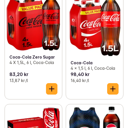
✓
Cider
(15)
✓
Fridgepack og multipack
(22)
✓
Ferdigdrinker og hard seltzer
(27)
✓
Glassflasker
(48)
✓
Sport- og vitamindrikker
(10)
✓
Småflasker og boks
(65)
✓
Energidrikker
(29)
✓
Store flasker
(30)
✓
Vann og mineralvann
(51)
✓
Store flasker i multipack
(5)
Coca-Cola Zero Sugar
4 X 1,5L, 6 l, Coca-Cola
Coca-Cola
✓
Brus
(157)
4 x 1,5 l, 6 l, Coca-Cola
83,20 kr
98,40 kr
✓
Juice og fruktdrikker
(90)
13,87 kr /l
16,40 kr /l
✓
Smoothie
(22)
✓
Saft
(70)
✓
Kaffe
(123)