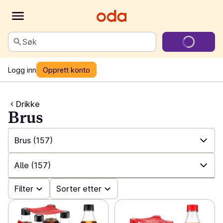
Søk
Logg inn
Opprett konto
Drikke
Brus
Brus
(157)
✓
Alle
(825)
Alle
(157)
✓
Alkoholfritt
(66)
✓
Filter
Alle
(157)
Sorter etter
✓
Øl
(124)
✓
Brett
(4)