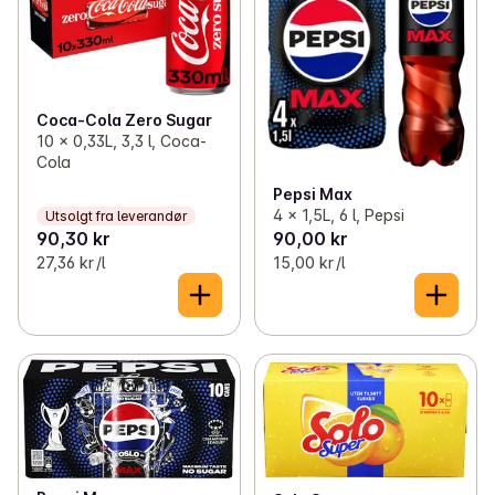
✓
Iskaffe og iste
(37)
✓
Te
(59)
✓
Kakao og sjokoladepulver
(12)
Coca-Cola Zero Sugar
10 x 0,33L, 3,3 l, Coca-
✓
Blandevann
(16)
Cola
Pepsi Max
✓
Isbiter
(3)
4 x 1,5L, 6 l, Pepsi
Utsolgt fra leverandør
90,30 kr
90,00 kr
27,36 kr /l
15,00 kr /l