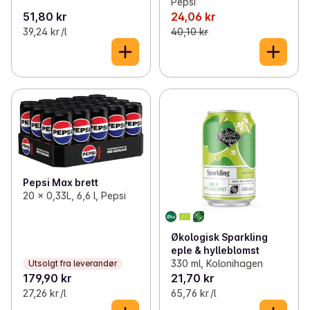
Pepsi
51,80 kr
24,06 kr
39,24 kr /l
40,10 kr
Pepsi Max brett
20 x 0,33L, 6,6 l, Pepsi
Økologisk Sparkling
eple & hylleblomst
330 ml, Kolonihagen
Utsolgt fra leverandør
179,90 kr
21,70 kr
27,26 kr /l
65,76 kr /l