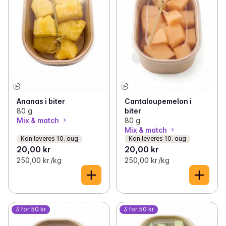
✓
Grønnsaker
(129)
✓
Bær
(8)
✓
Salat og kål
(31)
✓
Ferdigkuttet salat og grønnsaker
(36)
✓
Økologisk frukt og grønt
(24)
Ananas i biter
Cantaloupemelon i
80 g
biter
✓
Urter og spirer
(26)
Mix & match
80 g
Mix & match
✓
Frø, nøtter og tørket frukt
(93)
Kan leveres 10. aug
Kan leveres 10. aug
20,00 kr
20,00 kr
250,00 kr /kg
250,00 kr /kg
✓
Hermetisert frukt og grønt
(120)
✓
Fryst frukt og grønt
(57)
3 for 50 kr
3 for 50 kr