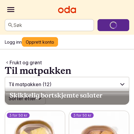
Søk
Logg inn
Opprett konto
Frukt og grønt
Til matpakken
Til matpakken
(12)
Skikkelig bortskjemte salater
✓
Sorter etter
Alle
(577)
✓
Til matpakken
(12)
3 for 50 kr
3 for 50 kr
✓
Frukt
(68)