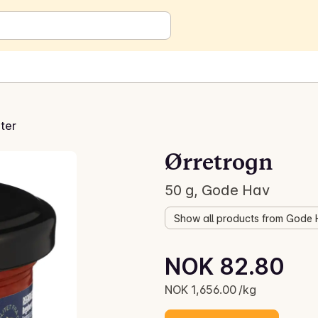
ter
Ørretrogn
50 g, Gode Hav
Show all products from Gode
Unit price: NOK 1,656.00 /kg
NOK 82.80
Current price is: NOK 82.80
NOK 1,656.00 /kg