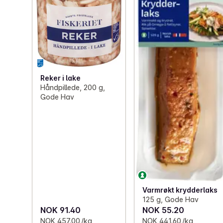
Reker i lake
Håndpillede, 200 g,
Gode Hav
Varmrøkt krydderlaks
125 g, Gode Hav
NOK 91.40
NOK 55.20
NOK 457.00 /kg
NOK 441.60 /kg