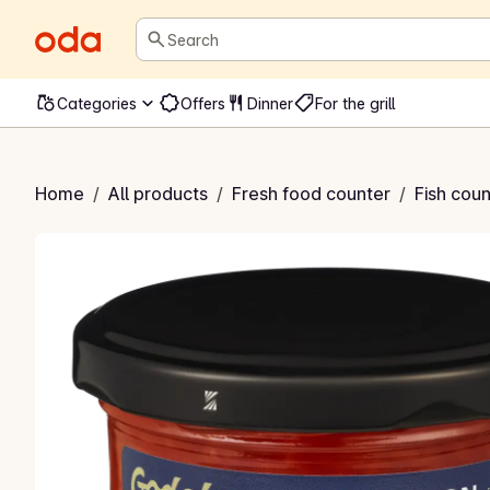
Search
Categories
Offers
Dinner
For the grill
Ørretrogn
Home
/
All products
/
Fresh food counter
/
Fish coun