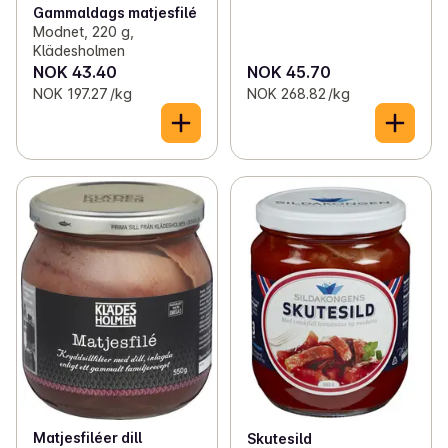
Gammaldags matjesfilé
Modnet, 220 g,
Klädesholmen
NOK 43.40
NOK 45.70
NOK 197.27 /kg
NOK 268.82 /kg
Matjesfiléer dill
Skutesild