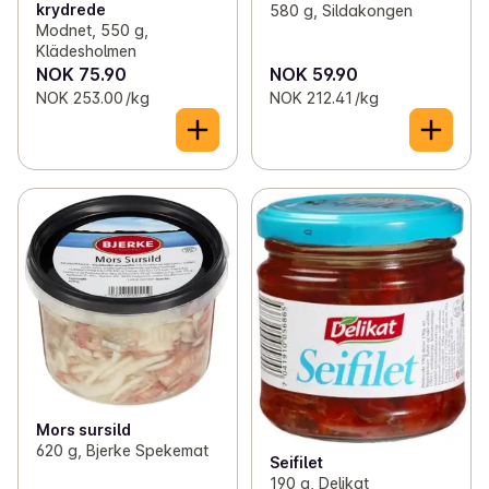
krydrede
580 g, Sildakongen
Modnet, 550 g,
Klädesholmen
NOK 75.90
NOK 59.90
NOK 253.00 /kg
NOK 212.41 /kg
Mors sursild
620 g, Bjerke Spekemat
Seifilet
190 g, Delikat