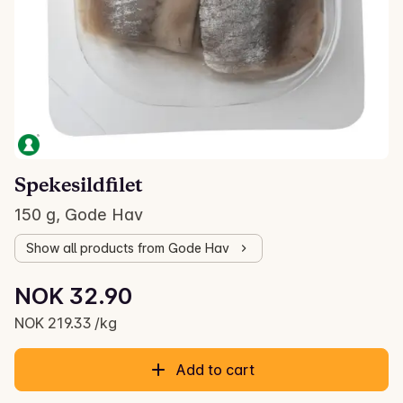
Spekesildfilet
150 g, Gode Hav
Show all products from Gode Hav
Unit price: NOK 219.33 /kg
NOK 32.90
Current price is: NOK 32.90
NOK 219.33 /kg
Add to cart