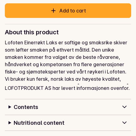
Add to cart
About this product
Lofoten Einerrøkt Laks er saftige og smaksrike skiver 
som løfter smaken på ethvert måltid. Den unike 
smaken kommer fra valget av de beste råvarene, 
håndverket og kompetansen fra flere generasjoner 
fiske- og sjømateksperter ved vårt røykeri i Lofoten. 
Vi bruker kun fersk, norsk laks av høyeste kvalitet, 
som tørrsaltes og kaldrøykes på flis av einer og or. Når 
LOFOTPRODUKT AS har levert informasjonen ovenfor.
du velger Lofoten Einerrøkt Laks, velger du en 
spesialitet fra Lofoten. Vel bekomme! Kommer i en 
Contents
praktisk to-pakning, som gjør at produktet holder seg 
ferskt lenger og øker holdbarheten.
Nutritional content