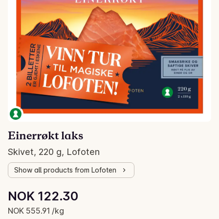
Einerrøkt laks
Skivet, 220 g, Lofoten
Show all products from Lofoten
Unit price: NOK 555.91 /kg
NOK 122.30
Current price is: NOK 122.30
NOK 555.91 /kg