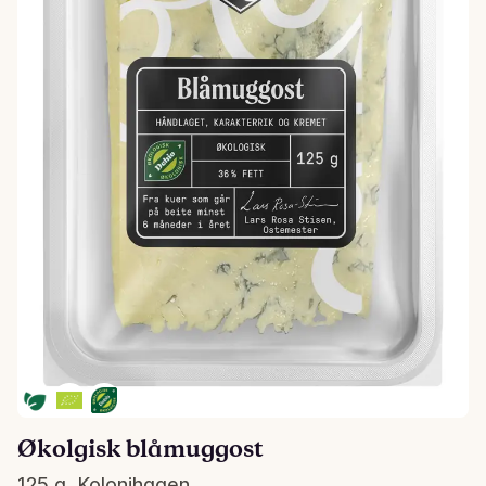
Økolgisk blåmuggost
125 g, Kolonihagen