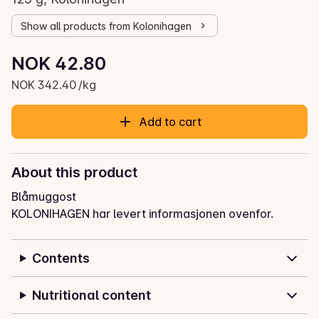
Show all products from Kolonihagen
Unit price: NOK 342.40 /kg
NOK 42.80
Current price is: NOK 42.80
NOK 342.40 /kg
Add to cart
About this product
Blåmuggost
KOLONIHAGEN har levert informasjonen ovenfor.
Contents
Nutritional content