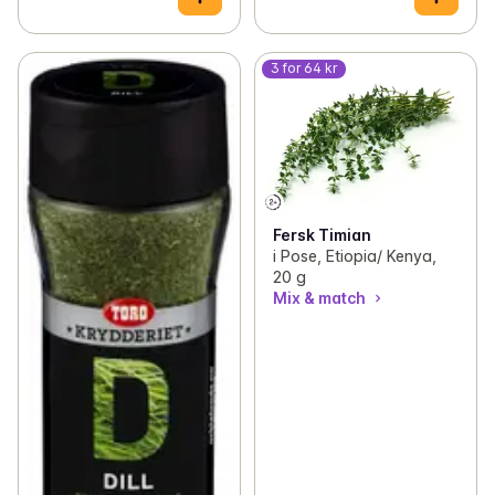
3 for 64 kr
Fersk Timian
i Pose, Etiopia/ Kenya,
20 g
Mix & match