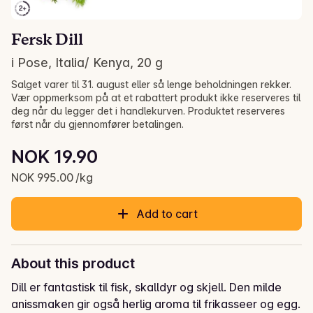
Fersk Dill
i Pose, Italia/ Kenya, 20 g
Salget varer til 31. august eller så lenge beholdningen rekker.
Vær oppmerksom på at et rabattert produkt ikke reserveres til
deg når du legger det i handlekurven. Produktet reserveres
først når du gjennomfører betalingen.
Unit price: NOK 995.00 /kg
NOK 19.90
Current price is: NOK 19.90
NOK 995.00 /kg
Add to cart
About this product
Dill er fantastisk til fisk, skalldyr og skjell. Den milde 
anissmaken gir også herlig aroma til frikasseer og egg.