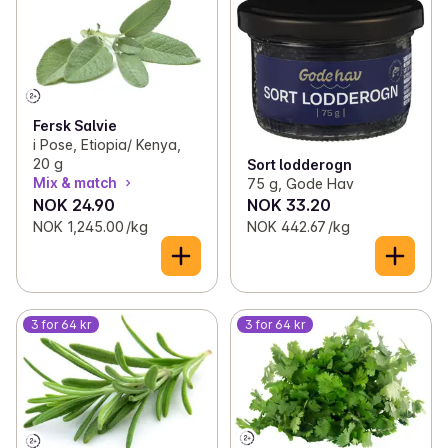
Fersk Salvie
i Pose, Etiopia/ Kenya,
20 g
Sort lodderogn
Mix & match
75 g, Gode Hav
NOK 24.90
NOK 33.20
NOK 1,245.00 /kg
NOK 442.67 /kg
3 for 64 kr
3 for 64 kr