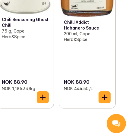
Chili Seasoning Ghost
Chilli Addict
Chili
Habanero Sauce
75 g, Cape
200 ml, Cape
Herb&Spice
Herb&Spice
NOK 88.90
NOK 88.90
NOK 1,185.33 /kg
NOK 444.50 /L