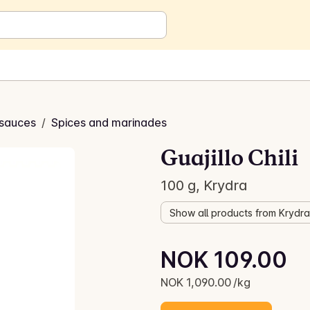
sauces
/
Spices and marinades
Guajillo Chili
100 g, Krydra
Show all products from Krydra
Unit price: NOK 1,090.00 /kg
NOK 109.00
Current price is: NOK 109.00
NOK 1,090.00 /kg