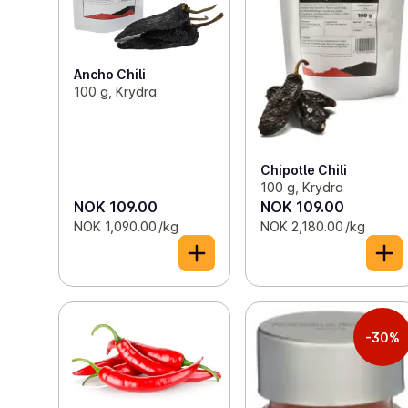
autentisk preg til enhver rett. Den er et perfekt valg 
for alle som ønsker å utforske ekte meksikanske 
smaker hjemme.
Ancho Chili
100 g, Krydra
Chipotle Chili
100 g, Krydra
NOK 109.00
NOK 109.00
NOK 1,090.00 /kg
NOK 2,180.00 /kg
-30%