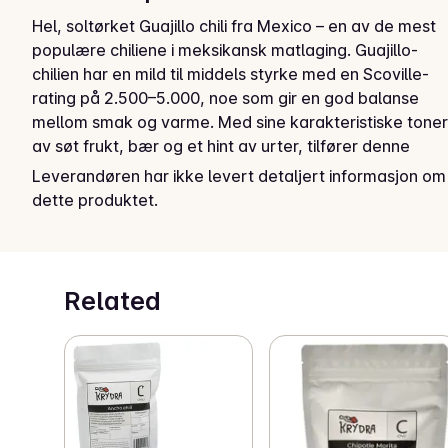
Hel, soltørket Guajillo chili fra Mexico – en av de mest 
populære chiliene i meksikansk matlaging. Guajillo-
chilien har en mild til middels styrke med en Scoville-
rating på 2.500–5.000, noe som gir en god balanse 
mellom smak og varme. Med sine karakteristiske toner 
av søt frukt, bær og et hint av urter, tilfører denne 
chilien en kompleks og aromatisk dybde til retter uten 
Leverandøren har ikke levert detaljert informasjon om
å overvelde.

dette produktet.
Guajillo er ideell for tradisjonelle meksikanske retter 
som mole, salsas, og marinader. Den passer også 
utmerket i gryteretter, supper og kjøttretter, hvor den 
Related
gir en mild, men distinkt smak som harmonerer med 
andre ingredienser. Prøv å bløtlegge chilien i varmt 
vann for å lage en glatt og rik chilipuré som kan brukes 
som base i sauser og marinader.

Guajillo chili er kjent for sin allsidighet og gir et 