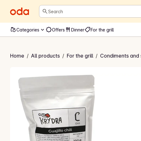
Search
Categories
Offers
Dinner
For the grill
ajillo Chili
Home
/
All products
/
For the grill
/
Condiments and 