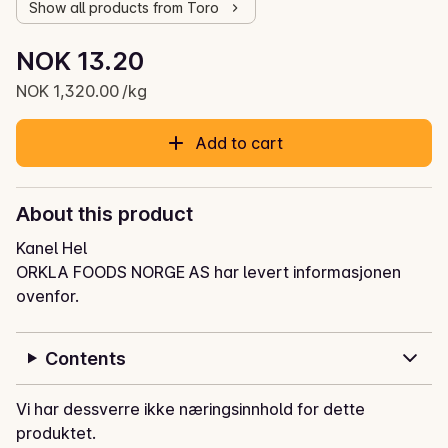
Show all products from Toro
Unit price: NOK 1,320.00 /kg
NOK 13.20
Current price is: NOK 13.20
NOK 1,320.00 /kg
Add to cart
About this product
Kanel Hel
ORKLA FOODS NORGE AS har levert informasjonen
ovenfor.
Contents
Vi har dessverre ikke næringsinnhold for dette
produktet.